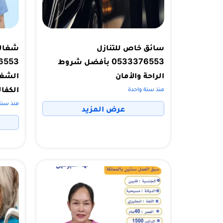
سائق خاص للتنازل
شغالة
0533376553 بأفضل شروط
الراحة والأمان
الشغا
الكفال
منذ سنة واحدة
منذ سنت
عرض المزيد