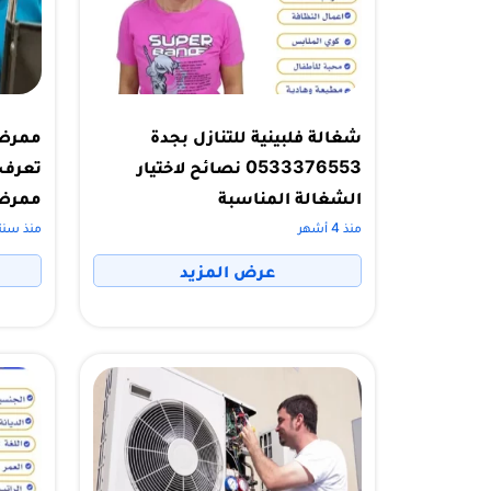
شغالة فلبينية للتنازل بجدة
0533376553 نصائح لاختيار
تعرف 
الشغالة المناسبة
ممرض
منذ 4 أشهر
منذ سنت
عرض المزيد