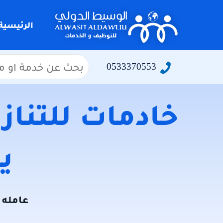
التجاوز
إلى
الرئيسية
المحتوى
البحث
0533370553
عن:
خادمات للتنازل
يو
عامله ل