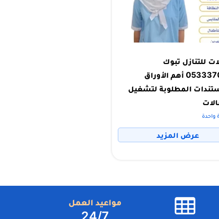
ت للتنازل تبوك
0533370553 أهم الأوراق
تندات المطلوبة لتشغيل
لات
 واحدة
عرض المزيد
مواعيد العمل
24/7