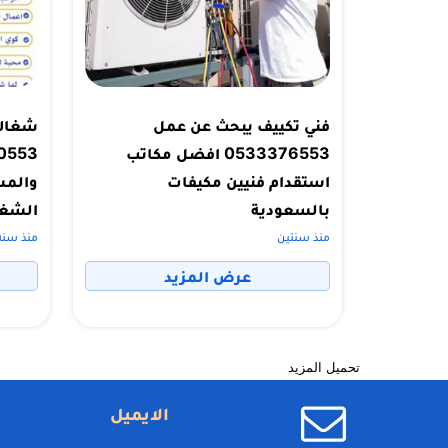
فني تكييف يبحث عن عمل
شغالا
0533376553 افضل مكاتب
استقدام فنيين مكيفات
والمس
بالسعودية
الشغا
منذ سنتين
منذ سنة
عرض المزيد
تحميل المزيد
الايميل