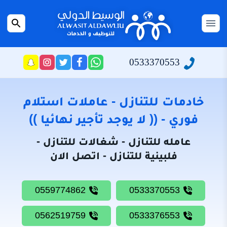
التجاوز
إلى
القائمة
بحث
المحتوى
عن
الرئيسية
0533370553
راسلنا
تابعنا
تابعنا
تابعنا
عبر
على
على
على
سياسة
الواتساب
تويتر
فيسبوك
انستجرام
الخصوصية
خادمات للتنازل - عاملات استلام
من
فوري - (( لا يوجد تأجير نهائيا ))
نحن
عامله للتنازل - شغالات للتنازل -
خادمات
فلبينية للتنازل - اتصل الان
للتنازل
شغالات
0559774862
0533370553
للتنازل
0562519759
0533376553