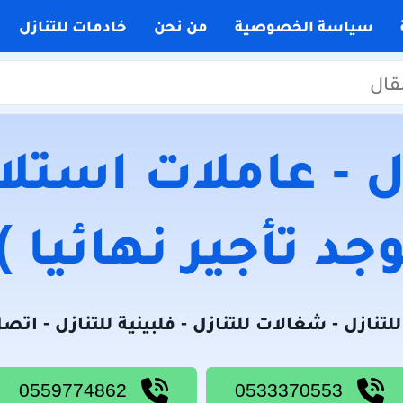
سياسة الخصوصية
من نحن
خادمات للتنازل
 - عاملات استلام
جد تأجير نهائيا )
لتنازل - شغالات للتنازل - فلبينية للتنازل - اتص
0559774862
0533370553