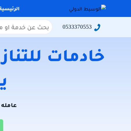
التجاوز
الرئيسية
إلى
المحتوى
البحث
0533370553
عن:
خادمات للتنازل
يو
عامله ل