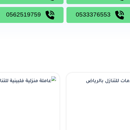
0562519759
0533376553