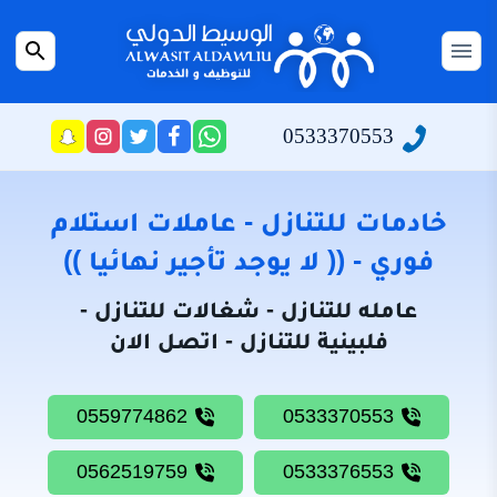
التجاوز
إلى
القائمة
بحث
المحتوى
عن
الرئيسية
0533370553
راسلنا
تابعنا
تابعنا
تابعنا
عبر
على
على
على
سياسة
الواتساب
تويتر
فيسبوك
انستجرام
الخصوصية
خادمات للتنازل - عاملات استلام
من
فوري - (( لا يوجد تأجير نهائيا ))
نحن
عامله للتنازل - شغالات للتنازل -
خادمات
فلبينية للتنازل - اتصل الان
للتنازل
شغالات
0559774862
0533370553
للتنازل
0562519759
0533376553