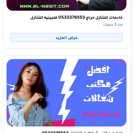
خادمات للتنازل حراج 0533376553 فلبينيه للتنازل
منذ 3 سنوات
عرض المزيد
افضل مكتب شغالات للتنازل 0533376553