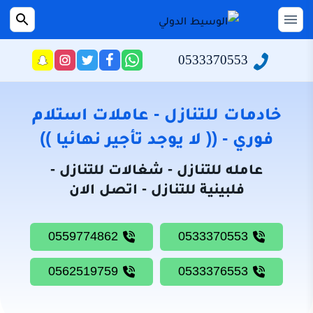
التجاوز
إلى
القائمة
بحث
عن
المحتوى
0533370553
راسلنا
تابعنا
تابعنا
تابعنا
عبر
على
على
على
الرئيسية
الواتساب
تويتر
فيسبوك
انستجرام
سياسة
خادمات للتنازل - عاملات استلام
الخصوصية
فوري - (( لا يوجد تأجير نهائيا ))
من
عامله للتنازل - شغالات للتنازل -
نحن
فلبينية للتنازل - اتصل الان
خادمات
للتنازل
0559774862
0533370553
شغالات
للتنازل
0562519759
0533376553