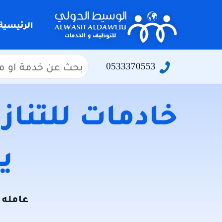
التجاوز
إلى
الرئيسية
المحتوى
البحث
0533370553
عن:
خادمات للتنازل
يو
عامله ل