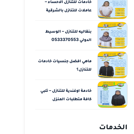
خادمات للتنازل الاحساء –
عاملات للتنازل بالشرقية
بنقاليه للتنازل – الوسيط
الدولي 0533370553
ماهي افضل جنسيات خادمات
للتنازل؟
خادمة اوغندية للتنازل – تلبي
كافة متطلبات المنزل
الخدمات