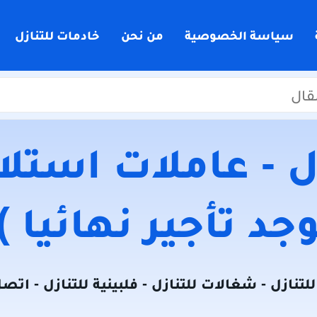
سياسة الخصوصية
من نحن
خادمات للتنازل
 - عاملات استلام
جد تأجير نهائيا )
لتنازل - شغالات للتنازل - فلبينية للتنازل - اتص