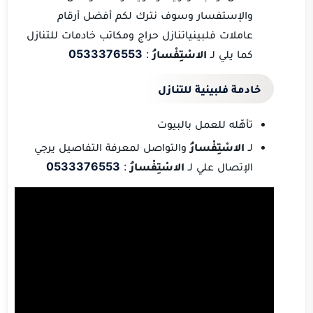
والإستفسار وسوف نترك لكم أفضل أرقام
عاملات فلبينياتنازل حراج ومكاتب خادمات للتنازل
كما يلي لـ
الاسْتِفْسارُ
:
0533376553
خادمة فلبينية للتنازل
تأهّله للعمل بالبيوت
لـ
الاسْتِفْسارُ
والتواصل لمعرفة التفاصيل يرجي
الإتصال علي لـ
الاسْتِفْسارُ
:
0533376553