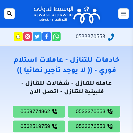
التجاوز
إلى
القائمة
بحث
المحتوى
عن
الرئيسية
0533370553
راسلنا
تابعنا
تابعنا
تابعنا
عبر
على
على
على
سياسة
الواتساب
تويتر
فيسبوك
انستجرام
الخصوصية
خادمات للتنازل - عاملات استلام
من
فوري - (( لا يوجد تأجير نهائيا ))
نحن
عامله للتنازل - شغالات للتنازل -
خادمات
فلبينية للتنازل - اتصل الان
للتنازل
شغالات
0559774862
0533370553
للتنازل
0562519759
0533376553