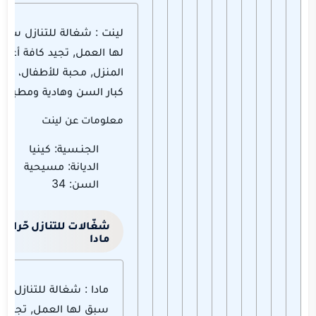
لينت : شغالة للتنازل سبق
لها العمل, تجيد كافة أعما
المنزل, محبة للأطفال، وتر
كبار السن وهادية ومطيعة.
معلومات عن لينت
الجنـسية: كينيا
الديانة: مسيحية
السن: 34
شغّالات للتنازل حّراج –
مادا
مادا : شغالة للتنازل
سبق لها العمل, تجيد