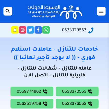
التجاوز
إلى
القائمة
بحث
المحتوى
عن
الرئيسية
0533370553
راسلنا
تابعنا
تابعنا
تابعنا
عبر
على
على
على
سياسة
الواتساب
تويتر
فيسبوك
انستجرام
الخصوصية
خادمات للتنازل - عاملات استلام
من
فوري - (( لا يوجد تأجير نهائيا ))
نحن
عامله للتنازل - شغالات للتنازل -
خادمات
فلبينية للتنازل - اتصل الان
للتنازل
شغالات
0559774862
0533370553
للتنازل
0562519759
0533376553