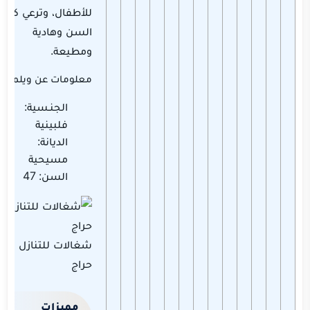
للأطفال، وترعي كبار
السن وهادية
ومطيعة.
معلومات عن ويلما
الجنـسية:
فلبينية
الديانة:
مسيحية
السن: 47
شغالات للتنازل
حراج
مميزات