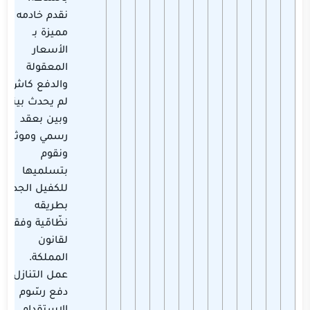
نقدم خادمه
مميزة بـ
الأسعار
المعقولة
والدفع كاش.
لم يحدث بينه
وبين بعقد
رسمي وموثق
ونقوم
بتسلميها
للكفيل الجديد
بطريقه
نظّامّية وفقاً
لقانون
المملكة.
عمل التنازل,
دفع رسّوم
الاستقدام,