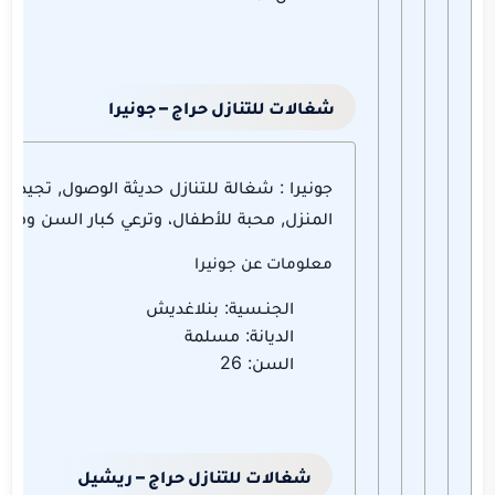
شغالات للتنازل حراج – جونيرا
جونيرا : شغالة للتنازل حديثة الوصول, تجيد كا
المنزل, محبة للأطفال، وترعي كبار السن وهاد
معلومات عن جونيرا
الجنـسية: بنلاغديش
الديانة: مسلمة
السن: 26
شغالات للتنازل حراج – ريشيل