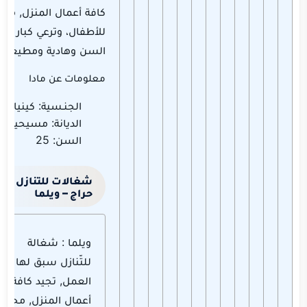
كافة أعمال المنزل, محب
للأطفال، وترعي كبار
السن وهادية ومطيعة.
معلومات عن مادا
الجنـسية: كينيا
الديانة: مسيحية
السن: 25
شغالات للتنازل
حراج – ويلما
ويلما : شغالة
للتّنازل سبق لها
العمل, تجيد كافة
أعمال المنزل, محبة