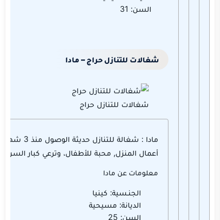
السن: 31
شغالات للتنازل حراج – مادا
شغالات للتنازل حراج
مادا : شغالة للتنازل حد
أعمال المنزل, محبة للأطفال، وترعي كبار السن و
معلومات عن مادا
الجنـسية: كينيا
الديانة: مسيحية
السن: 25