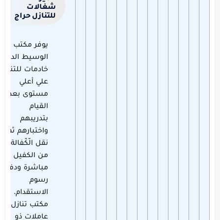
شغالات
للتنازل حراج
يوفر مكتب
الوسيط الدولي
خادمات للتنازل
علي أعلي
مستوى بعد
القيام
بتدريبهم
واختبارهم ثم
نقل الّكّفالة
من الكفيل
مباشرة ودفع
رسوم
الاستقدام.
مكتب تنازل
عاملات ذو