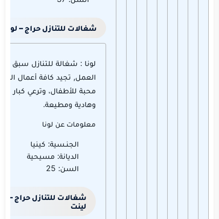
شغالات للتنازل حراج – لونا
لونا : شغالة للتنازل سبق لها
العمل, تجيد كافة أعمال المنز
محبة للأطفال، وترعي كبار ال
وهادية ومطيعة.
معلومات عن لونا
الجنـسية: كينيا
الديانة: مسيحية
السن: 25
شغالات للتنازل حراج –
لينت