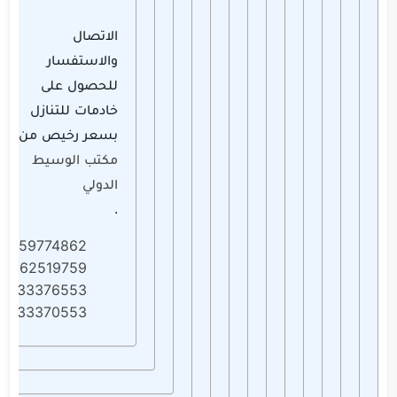
الاتصال
والاستفسار
للحصول على
خادمات للتنازل
بسعر رخيص من
مكتب الوسيط
الدولي
.
0559774862
0562519759
0533376553
0533370553