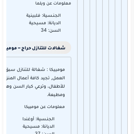
معلومات عن ويلما
الجنـسية: فلبينية
الديانة: مسيحية
السن: 34
شغالات للتنازل حراج – مومييكا
مومييكا : شغالة للتنازل سبق له
العمل, تجيد كافة أعمال المنزل, 
للأطفال، وترعي كبار السن وهادية
ومطيعة.
معلومات عن مومييكا
الجنـسية: أوغندا
الديانة: مسيحية
السن: 37