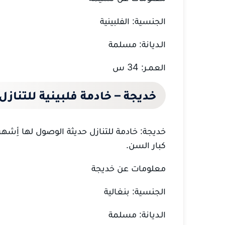
الجنسية: الفلبينية
الـديانة: مسلمة
العمـر: 34 س
خديجة – خادمة فلبينية للتنازل
خديجة: خادمة للتنازل حديثة الوصول لها أِشهر
كبار السن.
معلومات عن خديجة
الجنسية: بنغالية
الـديانة: مسلمة