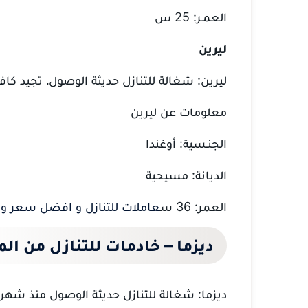
العمـر: 25 س
ليرين
ليرين: شغالة للتنازل حديثة الوصول، تجيد كافة أ
معلومات عن ليرين
الجنـسية: أوغندا
الديانة: مسيحية
العمر: 36 س
عاملات للتنازل و افضل سعر و 
ديزما – خادمات للتنازل من الم