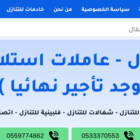
سياسة الخصوصية
من نحن
خادمات للتنازل
 - عاملات استلام
جد تأجير نهائيا )
لتنازل - شغالات للتنازل - فلبينية للتنازل - اتص
0559774862
0533370553