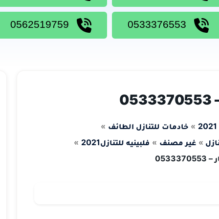
0562519759
0533376553
0
خادمات للتنازل الطائف
ازل
غير مصنف
فلبينيه للتنازل2021
0533