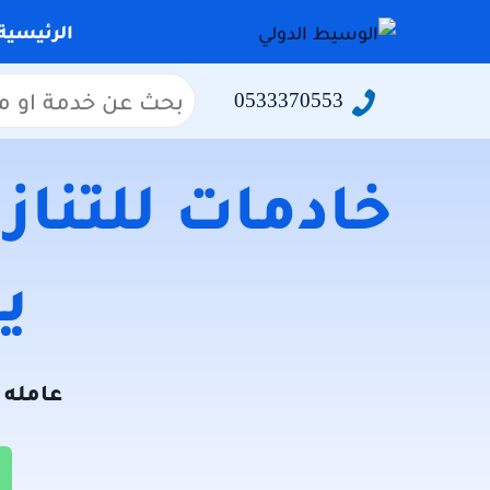
التجاوز
الرئيسية
إلى
المحتوى
البحث
0533370553
عن:
خادمات للتنازل
يو
عامله ل