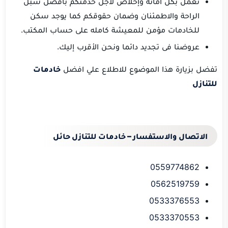
نعمل بكل أمانه وإخلاص لأجل خدمتكم بأفضل سبل
الراحة والاطمئنان وضمان حقوقكم كما يوجد سكن
للخادمات مؤمن للمعيشة كامله على حساب المكتب.
عروضنا فى تجديد دائما ونحن الأقرب إليك.
تفضل بزيارة هذا الموضوع للاطلاع علي افضل
خادمات
للتنازل
الاتصال والاستفسار – خادمات للتنازل حائل
0559774862
0562519759
0533376553
0533370553