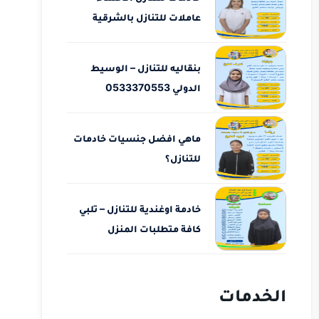
عاملات للتنازل بالشرقية
بنقاليه للتنازل – الوسيط
الدولي 0533370553
ماهي افضل جنسيات خادمات
للتنازل؟
خادمة اوغندية للتنازل – تلبي
كافة متطلبات المنزل
الخدمات