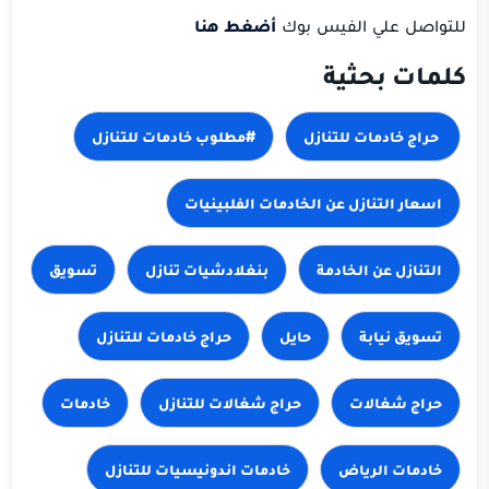
للتواصل علي الفيس بوك
أضغط هنا
كلمات بحثية
#مطلوب خادمات للتنازل
بنغلادشيات تنازل
تسويق
تسويق نيابة
حايل
حراج شغالات
خادمات
خادمات الرياض