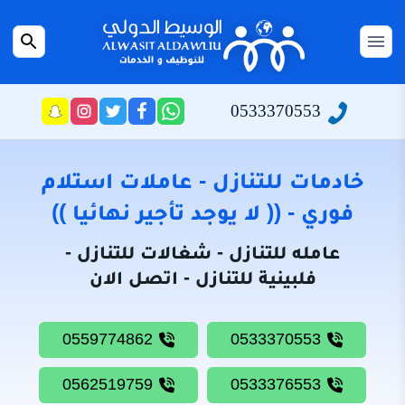
التجاوز
إلى
القائمة
بحث
المحتوى
عن
الرئيسية
0533370553
راسلنا
تابعنا
تابعنا
تابعنا
عبر
على
على
على
سياسة
الواتساب
تويتر
فيسبوك
انستجرام
الخصوصية
خادمات للتنازل - عاملات استلام
من
فوري - (( لا يوجد تأجير نهائيا ))
نحن
عامله للتنازل - شغالات للتنازل -
خادمات
فلبينية للتنازل - اتصل الان
للتنازل
شغالات
0559774862
0533370553
للتنازل
0562519759
0533376553