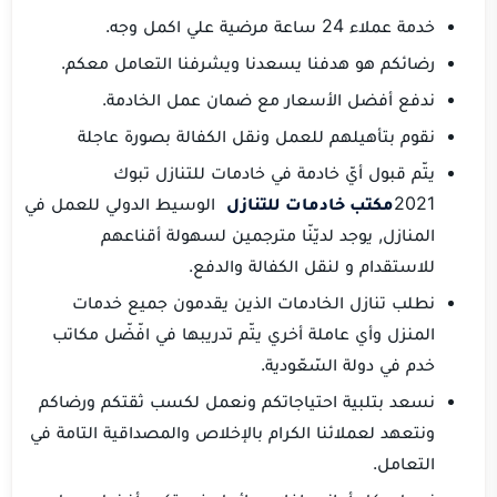
خدمة عملاء 24 ساعة مرضية علي اكمل وجه.
رضائكم هو هدفنا يسعدنا ويشرفنا التعامل معكم.
ندفع أفضل الأسعار مع ضمان عمل الخادمة.
نقوم بتأهيلهم للعمل ونقل الكفالة بصورة عاجلة
يتّم قبول أيّ خادمة في خادمات للتنازل تبوك
2021
مكتب خادمات للتنازل
الوسيط الدولي للعمل في
المنازل, يوجد لديّنّا مترجمين لسهولة أقناعهم
للاستقدام و لنقل الكفالة والدفع.
نطلب تنازل الخادمات الذين يقدمون جميع خدمات
المنزل وأي عاملة أخري يتّم تدريبها في افّضّل مكاتب
خدم في دولة السّعّودية.
نسعد بتلبية احتياجاتكم ونعمل لكسب ثقتكم ورضاكم
ونتعهد لعملائنا الكرام بالإخلاص والمصداقية التامة في
التعامل.