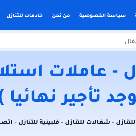
سياسة الخصوصية
من نحن
خادمات للتنازل
 - عاملات استلام
جد تأجير نهائيا )
لتنازل - شغالات للتنازل - فلبينية للتنازل - اتص