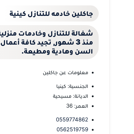
جاكلين خادمه للتنازل كينية
شغالة للتنازل وخادمات منزلية
منذ 3 شهور, تجيد كافة أعما
السن وهادية ومطيعة.
معلومات عن جاكلين
الجنـسية: كينيا
الديانة: مسيحية
العمر: 36
0559774862
0562519759