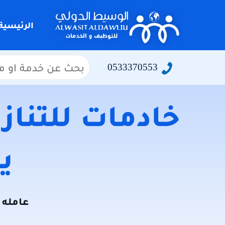
التجاوز
إلى
الرئيسية
المحتوى
البحث
0533370553
عن:
خادمات للتنازل
يو
عامله ل