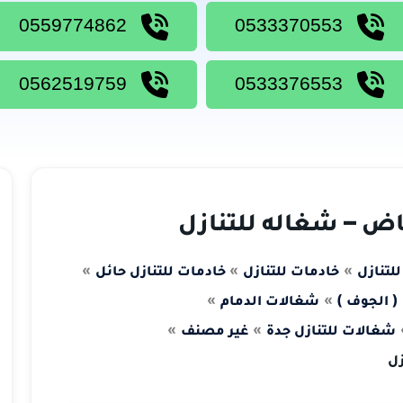
0559774862
0533370553
0562519759
0533376553
ياض – شغاله للتنازل
لتنازل
خادمات للتنازل
خادمات للتنازل حائل
( الجوف )
شغالات الدمام
شغالات للتنازل جدة
غير مصنف
زل