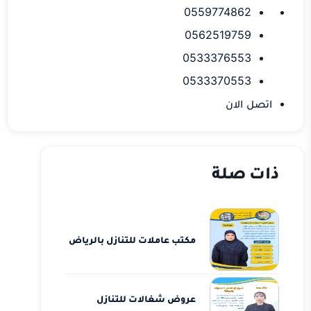
0559774862
0562519759
0533376553
0533370553
اتصل الان
ذات صلة
مكتب عاملات للتنازل بالرياض
عروض شغالات للتنازل