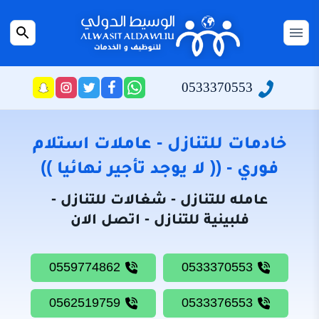
التجاوز
إلى
القائمة
بحث
المحتوى
عن
الرئيسية
0533370553
راسلنا
تابعنا
تابعنا
تابعنا
عبر
على
على
على
سياسة
الواتساب
تويتر
فيسبوك
انستجرام
الخصوصية
خادمات للتنازل - عاملات استلام
من
فوري - (( لا يوجد تأجير نهائيا ))
نحن
عامله للتنازل - شغالات للتنازل -
خادمات
فلبينية للتنازل - اتصل الان
للتنازل
شغالات
0559774862
0533370553
للتنازل
0562519759
0533376553