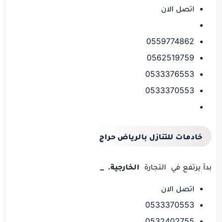
اتصل الان
0559774862
0562519759
0533376553
0533370553
خادمات للتنازل بالرياض حراج
بدأ
يرتفع
في
التجارة
الخارجية.
_
اتصل الان
0533370553
0532402755