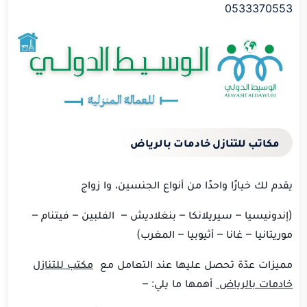
0533370553
مكاتب للتنازل خادمات بالرياض
يقدم لك خيارًا واحدًا من أنواع الجنسين، وا زواج
(إندونيسيا – سيريلانكا –
بنغلاديش
–
الفلبين – فيتنام –
موريتانيا – غانا – أثيوبيا – المغرب)
مميزات عدّة تحصل عليها عند التعامل مع
مكتب للتنازل
خادمات بالرياض
أهمها ما يلي: –