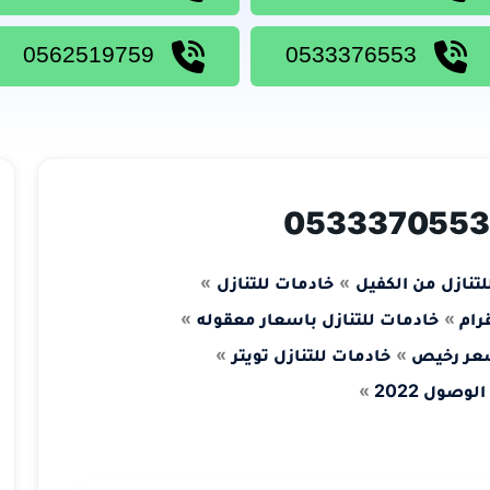
0562519759
0533376553
لتنازل من الكفيل
خادمات للتنازل
رام
خادمات للتنازل باسعار معقوله
سعر رخيص
خادمات للتنازل تويتر
وصول 2022