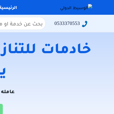
التجاوز
الرئيسية
إلى
المحتوى
البحث
0533370553
عن:
خادمات للتنازل
يو
عامله ل