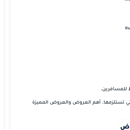
يط
للمسافرين.
تي تستلزمها.
أهم العروض والعروض المميزة
اض