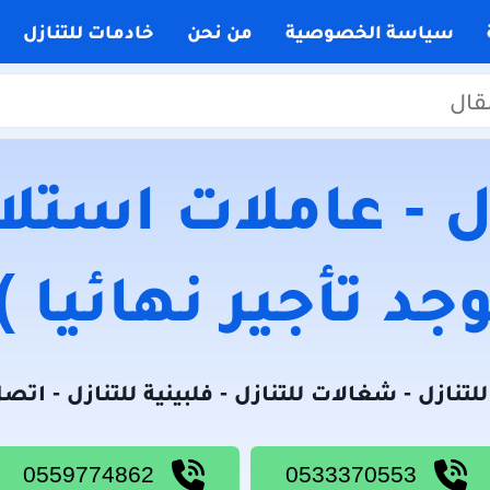
سياسة الخصوصية
من نحن
خادمات للتنازل
 - عاملات استلام
جد تأجير نهائيا )
لتنازل - شغالات للتنازل - فلبينية للتنازل - اتص
0559774862
0533370553