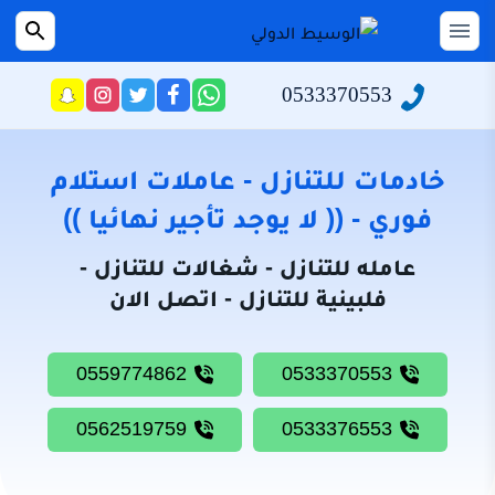
التجاوز
إلى
القائمة
بحث
عن
المحتوى
0533370553
راسلنا
تابعنا
تابعنا
تابعنا
عبر
على
على
على
الرئيسية
الواتساب
تويتر
فيسبوك
انستجرام
سياسة
خادمات للتنازل - عاملات استلام
الخصوصية
فوري - (( لا يوجد تأجير نهائيا ))
من
عامله للتنازل - شغالات للتنازل -
نحن
فلبينية للتنازل - اتصل الان
خادمات
للتنازل
0559774862
0533370553
شغالات
للتنازل
0562519759
0533376553