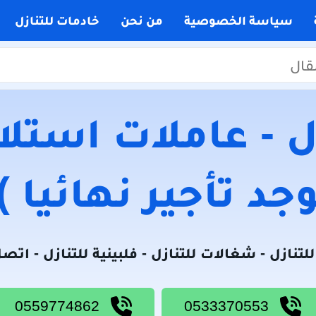
سياسة الخصوصية
من نحن
خادمات للتنازل
 - عاملات استلام
جد تأجير نهائيا )
لتنازل - شغالات للتنازل - فلبينية للتنازل - اتص
0559774862
0533370553