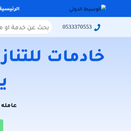
التجاوز
الرئيسية
إلى
المحتوى
البحث
0533370553
عن:
خادمات للتنازل
يو
عامله ل