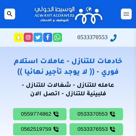
التجاوز
إلى
القائمة
بحث
المحتوى
عن
الرئيسية
0533370553
راسلنا
تابعنا
تابعنا
تابعنا
عبر
على
على
على
سياسة
الواتساب
تويتر
فيسبوك
انستجرام
الخصوصية
خادمات للتنازل - عاملات استلام
من
فوري - (( لا يوجد تأجير نهائيا ))
نحن
عامله للتنازل - شغالات للتنازل -
خادمات
فلبينية للتنازل - اتصل الان
للتنازل
شغالات
0559774862
0533370553
للتنازل
0562519759
0533376553