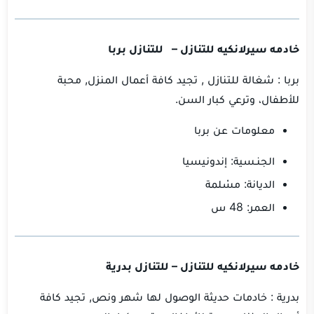
خادمه سيرلانكيه للتنازل – للتنازل بربا
بربا : شغالة للتنازل , تجيد كافة أعمال المنزل, محبة
للأطفال، وترعي كبار السن.
معلومات عن بربا
الجنـسية: إندونيسيا
الديانة: مسْلمة
العمر: 48 س
خادمه سيرلانكيه للتنازل – للتنازل بدرية
بدرية : خادمات حديثة الوصول لها شهر ونص, تجيد كافة