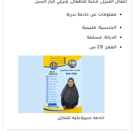
أعمال المنزل, محبة للأطفال، وترعي كبار السن.
معلومات عن خادمة بدرية
الجنـسية: فلبينية
الديانة: مسلمة
العمر: 29 س
خادمه سيرلانكيه للتنازل