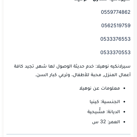
0559774862
0562519759
0533376553
0533370553
سيرلانكيه نوهيلا: خدم حديثة الوصول لها شهر, تجيد كافة
أعمال المنزل, محبة للأطفال، وترعي كبار السن.
معلومات عن نوهيلا
الجنـسية: كينيا
الديانة: مسُُّيحية
العمر: 32 س