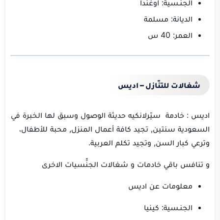
الجنـسية: اوغندا
الديانة: مسلمة
العمر: 40 س
شغالات للتنّازل – اديس
اديس : خادمة سيّرلانكيه حديثة الوصول وسبق لها الخبرة في
السعودية سنتين, تجيد كافة أعمال المنزل, محبة للأطفال،
وترعي كبار السن, وتجيد تكلم العربية.
و تنافس باقي خادمات و شغالات الجنّّسيات الاخرى
معلومات عن اديس
الجنـسية: كينيا