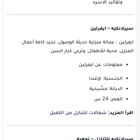
وتقاليد الاسره
سيرلانكيه – ايفرلين
ايفرلين : عمالة منزلية حديثة الوصول، تجيد كافة أعمال
المنزل، محبة للأطفال، وترعي كبار السن.
معلومات عن ايفرلين
الجنـسية: اوغندا
الديانة: مسُّيحية
العمر: 24 س
اقرأ المزيد:
شغالات للتنازل من الكفيل
سيرلانكيه للتنازل – نوهيلا