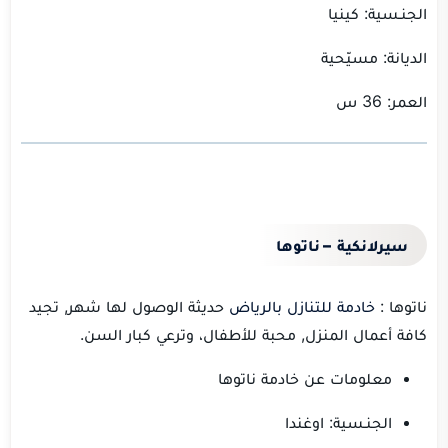
الجنـسية: كينيا
الديانة: مسيّحية
العمر: 36 س
سيرلانكية – ناتوها
ناتوها :
خادمة للتنازل بالرياض
حديثة الوصول لها شهر, تجيد
كافة أعمال المنزل, محبة للأطفال، وترعي كبار السن.
معلومات عن خادمة ناتوها
الجنـسية: اوغندا