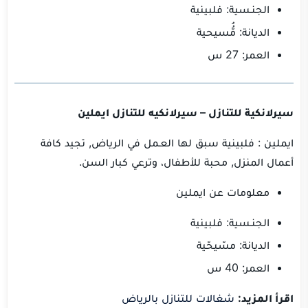
الجنـسية: فلبينية
الديانة: مُُّسيحية
العمر: 27 س
سيرلانكية للتنازل – سيرلانكيه للتنازل ايملين
ايملين : فلبينية سبق لها العـمل في الرياض, تجيد كافة
أعمال المنزل, محبة للأطفال، وترعي كبار السن.
معلومات عن ايملين
الجنـسية: فلبينية
الديانة: مسّيحّية
العمر: 40 س
اقرأ المزيد:
شغالات للتنازل بالرياض