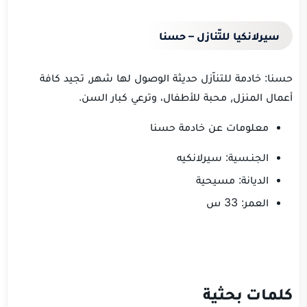
سيرلانكيا للتّنازل – حسنا
حسنا: خادمة للتناّزل حديثة الوصول لها شهر, تجيد كافة
أعمال المنزل, محبة للأطفال، وترعي كبار السن.
معلومات عن خادمة حسنا
الجنـسية: سيرلانكيه
الديانة: مسيحية
العمر: 33 س
كلمات بحثية