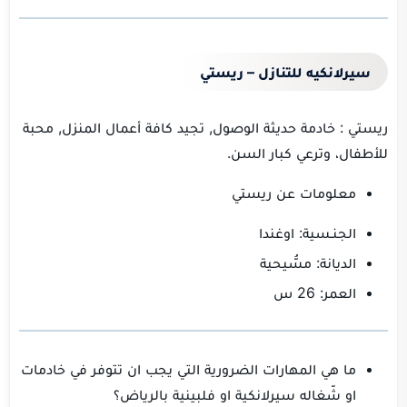
سيرلانكيه للتنازل – ريستي
ريستي : خادمة حديثة الوصول, تجيد كافة أعمال المنزل, محبة
للأطفال، وترعي كبار السن.
معلومات عن ريستي
الجنـسية: اوغندا
الديانة: مسُّيحية
العمر: 26 س
ما هي المهارات الضرورية التي يجب ان تتوفر في خادمات
او شّغاله سيرلانكية او فلبينية بالرياض؟