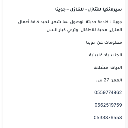
سيرلانكيا للتنازل- للتنازل – جوينا
جوينا : خادمة حديثة الوصول لها شهر, تجيد كافة أعمال
المنزل, محبة للأطفال، وترعي كبار السن.
معلومات عن جوينا
الجنـسية: فلبينية
الديانة: مسْْلمة
العمر: 27 س
0559774862
0562519759
0533376553