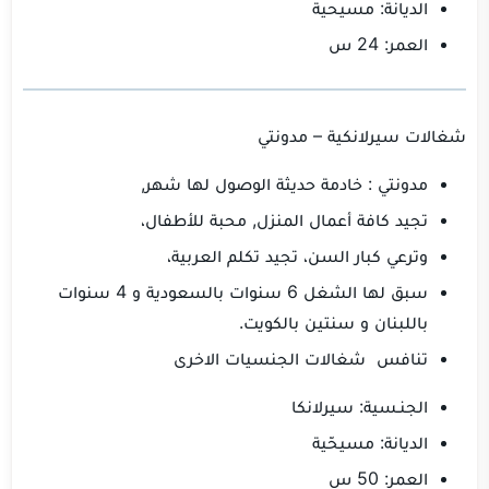
الديانة: مسيحية
العمر: 24 س
شغالات سيرلانكية – مدونتي
مدونتي : خادمة حديثة الوصول لها شهر,
تجيد كافة أعمال المنزل, محبة للأطفال،
وترعي كبار السن، تجيد تكلم العربية،
سبق لها الشغل 6 سنوات بالسعودية و 4 سنوات
باللبنان و سنتين بالكويت.
تنافس شغالات الجنسيات الاخرى
الجنـسية: سيرلانكا
الديانة: مسيحّية
العمر: 50 س