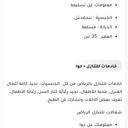
معلومات عن تسليمة
الجنسيٍة : بنجلادش
الـديانة : مسلمة
العمـر : 35 س
خادمات للتنازل – حوا
خادمات للتنازل بالرياض من كل الجنسيات. تجيد كافة أعّمال
المنزل، محبة للأطفال، تجيد رعّايّة كبّار السن, رعّايّة الأطفال،
تعرف بعض ألأكلات وتشارك في الطبخ.
شغالات للتنازل الرياض
معلومات عن حوا