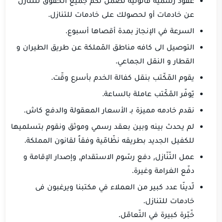
عقود رسمية قانونية تضمن لكم جميع الحقوق للتنازل
عن خادمات أو لحصولك على خادمات للتنازل.
السرعة في الإنجاز بمدة أقصاها أسبوع.
التوصيل الى كافه مناطق المّملكة عن طريق الطيران و
القطار و النقل الجماعي.
يقوم المّكّتب بنقل كفالة الخدم بأسرع وقّت.
يّوفّر المّكّتب عاملة بالساعة.
نقدم خادمه مميزة بـ الأسعار المعقولة والدفع كاش.
لم يحدث بينه وبين بعقد رسمي وموثق ونقوم بتسلميها
للكفيل الجديد بطريقه نظّامّية وفقاً لقانون المملكة.
عمل التّنّازل, دفع رسّوم الاستقدام, وإصدار الإقامة و
دفّع الغرامة وغيرة.
لّدينّا عدد كبير من العملاء في مكتبنا ويرغبون فى
خادمات للتنازل.
خّبّرة كبيرة في التّعامّل.