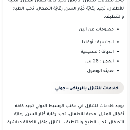
للأطفال، تجيد رعّايّة كّبّار السن, رعّايّة الأطفال، تحب الطبخ
والتنظيف.
معلومات عن ألين
الجنسيٍة : أوغندا
الـديانة : مسيحية
العمـر : 28 س
حديثة الوصول
خادمات للتنازل بالرياض – جولي
يوجد خادمات للتنازل في مكتب الوسيط الدولي تجيد كافة
أعّمّال المنزل، محبة للأطفال، تجيد رعّاية كّبّار السن, رعايّة
الأطفال، تحب الطبخ والتنظيف. التنازل ونقل الكفالة مباشرة.