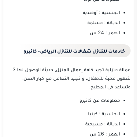
الجنسـية : أوغندية
الديـانة : مسلمة
العمـر : 24 س
خادمات للتنازل شغالات للتنازل الرياض- كانيرو
عمالة منزلية تجيد كافة إعمال المنزل, حديثة الوصول لها 3
شهور, محبة للأطفال، و تـجيد التعامل مع كبار السن.
وتساعد في المطبخ.
معلومات عن كانيرو
الجنسـية : كينيا
الديـانة : مسيحية
العمـر : 26 س