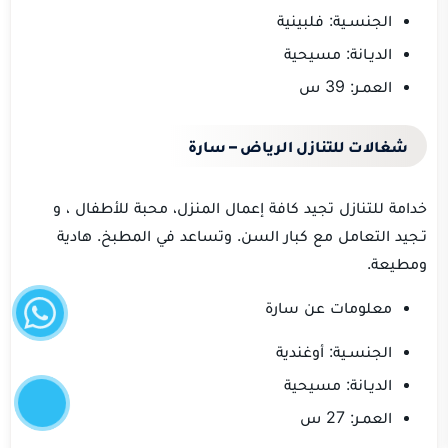
الجنسـية: فلبينية
الديـانة: مسيحية
العمـر: 39 س
شغالات للتنازل الرياض – سارة
خدامة للتنازل تجيد كافة إعمال المنزل، محبة للأطفال ، و
تـجيد التعامل مع كبار السن. وتساعد في المطبخ. هادية
ومطيعة.
واتساب
معلومات عن سارة
الجنسـية: أوغندية
إتصل
الديـانة: مسيحية
الآن
العمـر: 27 س