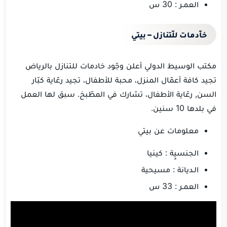
العمـر : 30 س
خاّدمات للّتنازل – بيتي
مكتب الوسيط الدولي أعلن وجّود خادمات للتنازل بالرياض
تجيد كافة أعمّال المنزل، محبة للأطفال، تجيد رعّاية كبّار
السن, رعّاية الأطفال، تشارك في المطّبخ. سبق لها العمل
في بلدها 10 سنين.
معلومات عن بيتي
الجنسيٍة : كينيا
الـديانة : مسيحية
العمـر : 33 س