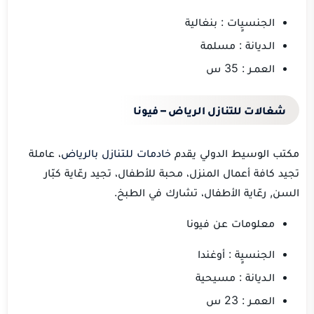
الجنسيٍات : بنغالية
الـديانة : مسلمة
العمـر : 35 س
شغالات للتنازل الرياض – فيونا
مكتب الوسيط الدولي يقدم
خادمات للتنازل بالرياض
، عاملة
تجيد كافة أعمال المنزل، محبة للأطفال، تجيد رعّاية كبّار
السن, رعّاية الأطفال، تشارك في الطبخ.
معلومات عن فيونا
الجنسيٍة : أوغندا
الـديانة : مسيحية
العمـر : 23 س