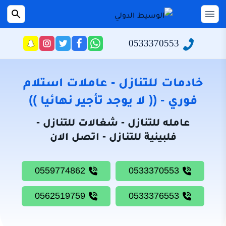
التجاوز
إلى
القائمة
بحث
عن
المحتوى
0533370553
راسلنا
تابعنا
تابعنا
تابعنا
عبر
على
على
على
الرئيسية
الواتساب
تويتر
فيسبوك
انستجرام
سياسة
خادمات للتنازل - عاملات استلام
الخصوصية
فوري - (( لا يوجد تأجير نهائيا ))
من
عامله للتنازل - شغالات للتنازل -
نحن
فلبينية للتنازل - اتصل الان
خادمات
للتنازل
0559774862
0533370553
شغالات
للتنازل
0562519759
0533376553