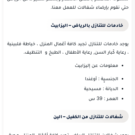
حتي نقوم بإرضاء شغالات للعمل معنا.
خادمات للتنازل بالرياض – اليزابيث
يوجد خادمات للتنازل تجيد كافة أعّمال المنزل ، خياطة فلبينية
، رعاية كّبار السن, رعاية الأطفال ، الطبخ و التنظيف.
معلومات عن إليزابيث
الجنسيٍة : أوغندا
الـديانة : مسيحية
العمـر : 39 س
شغالات للتنازل من الكفيل – الين
يوجد شغالات للتنازل الرياض تجيد كافة أعّمّال المنزل، محبة