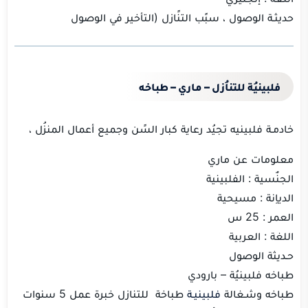
حديثـة الوصول ، سبًب التنًازل (التأخير في الوصول
فلبينيُة للتناُزل
– ماري – طباخه
خادمـة فلبينيه تجيُد رعاية كبار السًن وجميع أعمال المنزُل ،
معلومات عن ماري
الجنٌسية : الفلبينية
الدياِنة : مسيحية
العمر : 25 س
اللغة : العربية
حـديثة الوصول
طباخه فلبينيُة – بارودي
طباخه وشـغالة
فلبينيـة
طباخة للتنازل خبرة عمل 5 سنوات