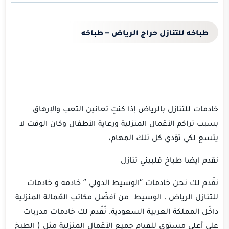
طباخه للتنازل حراج الرياض – طباخه
خادمات للتنازل بالرياض إذا كنتِ تعانين التعب والإرهاق
بسبب تراكم الأعّمال المنزلية ورعاية الأطفال وكان الوقت لا
يتسع لكي تؤدي كل تلك المهام،
نقدم ايضا طباخ فلبيني تنازل
نقّدم لك نحن خادمات “الوسيط الدولي ” خادمه و خادمات
للتنازل الرياض ، الوسيط من أفضّل مكاتب العّمالة المنزلية
داخّل المملكة العربية السعودية. نّقّدم لك خادمات مدربات
على أعلى مستوى للقيام جميع الأعّمال المنزلية مثل ( الطبخ