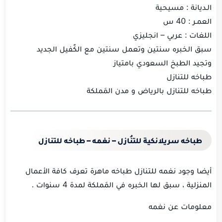
الـديانة : مسيحية
العمـر : 40 س
اللغات : عربي – انجليزي
سبق الخبره سنتين وتعمل سنتين مع الكٌفيل الجديد
وتجيد الطبخ السعودي بامتياز
طباخه للتنازل
طباخه للتنازل بالرياض و مدن المَملكة
طباخه سريلانكية للتنُازل – نغمه – طباخه للتنازل
أيضا وجود نغمه للتنازل طباخه ماهرة تعرف كافة الأعمال
المنزلية ، سبق لها الخبره في المَملكة لمدة 4 سنوات .
معلومات عن نغمه