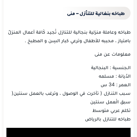
طباخه بنغالية للتناُزل – منى
طباخه وعاملة منزلية بنجالية للتنازل تْجيـد كَافة أعمال المنزلُ
بامتياز ، محببه للأطفال وترعي كبار السِن و المطبخ .
معلومات عن منى
الـجنسية : البنجالية
الدُيانة : مسلمه
الـعمر : 34 س
سـبب التنـازل ( تأخرت في الوصول ، وترغب بالعمل سنتين(
سبق الْعمل سنتين
تكلم عربي متوسط
طباخه للتنازل بالرياض