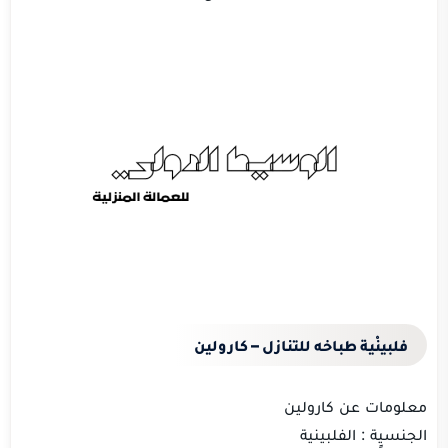
فلبينْية طباخه للتنازل – كارولين
معلومات عن كارولين
الجنسيٍة : الفلبينية