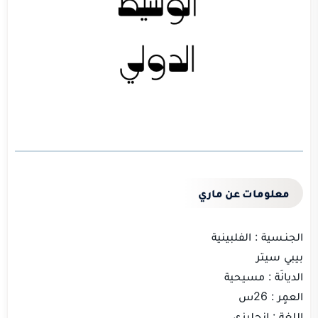
معلومات عن ماري
الجنـسية : الفلبينية
بيبي سيتر
الديانَة : مسيحية
العمٍر : 26س
اللغة : إنجليزي