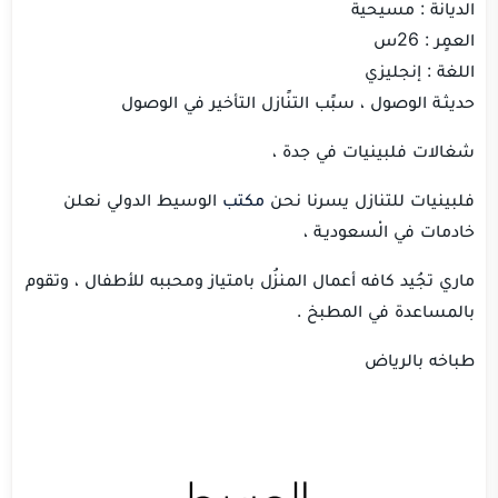
الديانَة : مسيحية
العمٍر : 26س
اللغة : إنجليزي
حديثـة الوصول ، سبًب التنًازل التأخير في الوصول
شغالات فلبينيات في جدة ،
فلبينيات للتنازل يسرنا نحن
مكتب
الوسيط الدولي نعلن
خادمات في الْسعوديـة ،
ماري تجُيد كافه أعمال المنزُل بامتياز ومحببه للأطفال ، وتقوم
بالمساعدة في المطبخ .
طباخه بالرياض