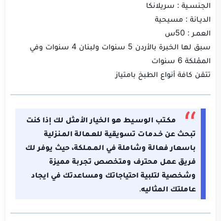
الجنسـية : سريلانكا
الديـانة : مسيحية
العمـر : 50س
سبق لها الخبرة بالأردن 5 سنوات ولبنان 4 سنوات وفي
الممْلكة 6 سنوات
تتقن كافة أنواع الطبخ بامتياز
مكـتب الوسـيط هو الخيار الأمثل لك إذا كنت
تبحث عن خـدمات تسويقية للعـمالة المـنزلية
باسعار فعالة وشاملة في المـمـلكة، حيث يوفر لك
فريق عمل محترف ومتخصص تجربة مميزة
وشخصية لتلبية احتياجاتك ومساعدتك في ايجاد
عاملتك المثاليه
.