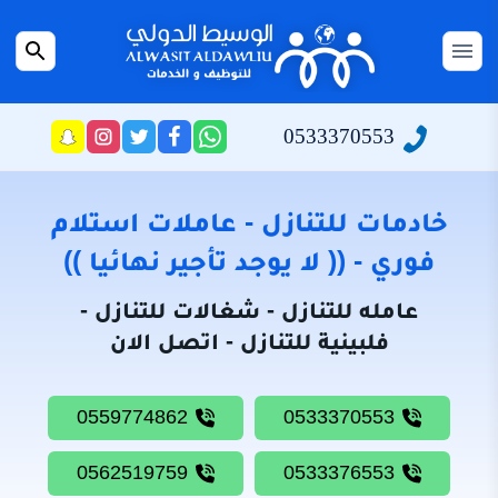
التجاوز
إلى
القائمة
بحث
المحتوى
عن
الرئيسية
0533370553
راسلنا
تابعنا
تابعنا
تابعنا
عبر
على
على
على
سياسة
الواتساب
تويتر
فيسبوك
انستجرام
الخصوصية
خادمات للتنازل - عاملات استلام
من
فوري - (( لا يوجد تأجير نهائيا ))
نحن
عامله للتنازل - شغالات للتنازل -
خادمات
فلبينية للتنازل - اتصل الان
للتنازل
شغالات
0559774862
0533370553
للتنازل
0562519759
0533376553