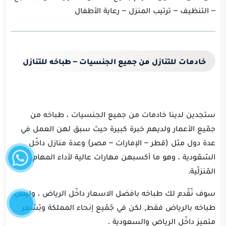
– التنظيف – ترتيب المنزل – رعاية الأطفال
خادمات للتنازل من جميع الجنسيات – طباخه للتنازل
ستجدين لدينا خادمات من جميع الجنسيات ، طباخه من
جمّيع الأعمار ولديهم خبرة كبيرة حيث سبق لهن العمل في
واتساب
عدة دول مثل (قطر – الإمارات – مصر) وعدة منازل داخّل
السّعّودية ، وهو ما أكسبهن مهارات عالية لأداء المهام
المّنزلّية.
إتصل
سوف نّقّدم لك طباخه بافضل الاسعار داخّل الرياض ، وليس
الآن
طباخه بالرياض فقط, لكن في جّمّيع إنحاء المملكة وبّسّعر
متميز داخّل الرياض والسعودية .