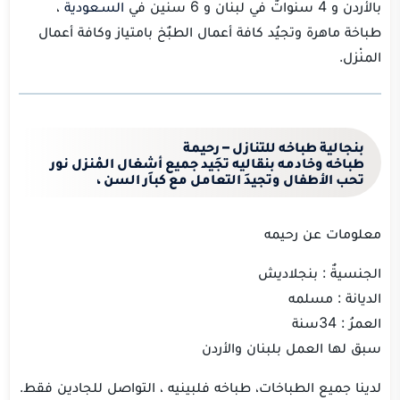
بالأردن و 4 سنواتٌ في لبنان و 6 سنين في
السـعودية
،
طباخة ماهرة وتجيُد كافة أعمال الطبٌخ بامتياز وكافة أعمال
المنْزل.
بنجالية
طباخه للتنازل – رحيمة
طباخه وخادمه بنقاليه تجَيد جميع أشغال المْنزل نور
تحب الأطفال وتجيدَ التعامل مع كباَر السن ،
معلومات عن رحيمه
الجنسيةٌ : بنجلاديش
الديانة : مسلمه
العمرُ : 34سنة
سبق لها العمل بلبنان والأردن
لدينا جميع الطباخات، طباخه فلبينيه ، التواصل للجادين فقط.