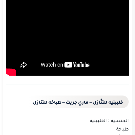
فلبينيه للتنُازل – ماري جريث – طباخه للتنازل
الجنـسية : الفلبينية
طباخة