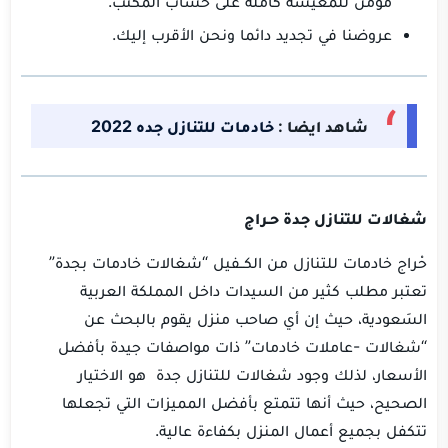
مؤمن للمعيشة كامله على حساب المكتب.
عروضنا في تجديد دائما ونحن الأقرب إليك.
شاهد ايضا :
خادمات للتنازل جده 2022
شغالات للتنازل جدة حـراج
حْراج خادمات للتنازل من الكــفيل “شغالات خادمات بجدة”
تعتبر مطلب كثير من السيدات داخل المملكة العربية
السَعودية، حيث إن أي صاحب منزل يقوم بالبحث عن
“شغالات -عاملات خادمات” ذات مواصفات جيدة بأفضل
الأسعار، لذلك وجود شغالات للتنازل جدة هو الاختيار
الصحيح، حيث أنها تتمتع بأفضل المميزات التي تجعلها
تتكفل بجميع أعمال المنزل بكفاءة عالية.