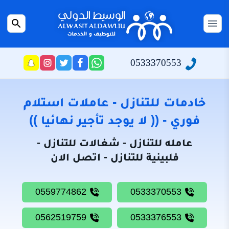
التجاوز
إلى
القائمة
بحث
المحتوى
عن
الرئيسية
0533370553
راسلنا
تابعنا
تابعنا
تابعنا
عبر
على
على
على
سياسة
الواتساب
تويتر
فيسبوك
انستجرام
الخصوصية
خادمات للتنازل - عاملات استلام
من
فوري - (( لا يوجد تأجير نهائيا ))
نحن
عامله للتنازل - شغالات للتنازل -
خادمات
فلبينية للتنازل - اتصل الان
للتنازل
شغالات
0559774862
0533370553
للتنازل
0562519759
0533376553