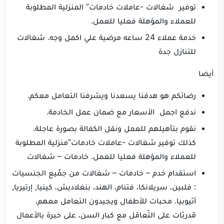
توفير شغالات -عاملات خادمات” المنزلية المطلوبة
للعملاء والمؤهلة فعليا للعمل.
خدمة عملاء 24 ساعه مرضية علي اكمل وجه. شغالات
للتنازل جدة
أيضا
رضائكم هو هدفنا يسعدنا ويشرفنا التعامل معكم.
ندفع اجمل الأسعار مع ضمان عمل الخادمة.
نقوم بتأهيلهم للعمل ونقل الكفالة بصورة عاجلة.
كذلك توفير شغالات -عاملات خادمات”منزلية المطلوبة
للعملاء والمؤهلة فعليا للعمل. خادمات – شغالات
استقدام خدم – خادمات – شغالات من جمًيع الجنسيات
: فلبين، سريلانكا، فتنام، الهند، بنغلاديش، كينيا, إرتيريا,
أثيوبيا. محبات للأطفال ويجيدون التعامل معهم،
مّدربّات على التّعامّل مع كبار السن، على خبرة بالأعمال