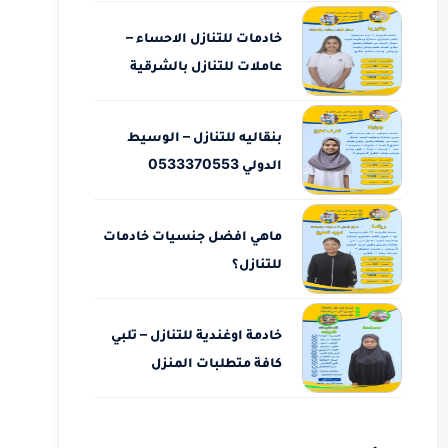
خادمات للتنازل الاحساء –
عاملات للتنازل بالشرقية
بنقاليه للتنازل – الوسيط
الدولي 0533370553
ماهي افضل جنسيات خادمات
للتنازل؟
خادمة اوغندية للتنازل – تلبي
كافة متطلبات المنزل