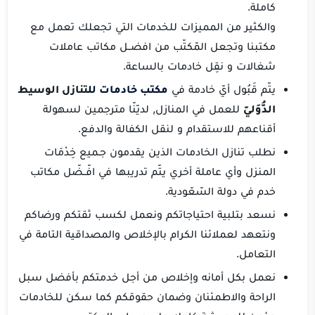
كاملة.
والكثير من المميزات للخدمات التي تجعلك تعمل مع
مكتبنا وتجعل المّكتّب من افضــل مكاتب عاملات
شغالات و نقِل خادمات بالساعة.
يتّم قَبُول أيّ خادمة في
مكتب خادمات لل
تنازل الوسيط
الدُّوَليّ
للعمل في المنازل, لديّنّا مترجمين لسهولة
أقناعهم للاستقدام و لنقل الكفالة والدفع.
نطلب تنازل الخادمات الذين يقدمون جـميع خِدْمَات
المنزل وأي عاملة أخري يتّم تدريبها في افّــضّل مكاتب
خدم في دولة السّعّودية.
نسعد بتلبية احتياجاتكم ونعمل لكسب ثقتكم ورضاكم
ونتعهد لعملائنا الكرام بالإخلاص والمصداقية التامة في
التعامل.
نعمل بكل أمانه وإخلاص من أجل خدمتكم بأفضل سبل
الراحة والاطمئنان وضمان حقوقكم كما سكن للخادمات