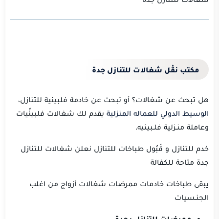
مكتب نقْل شغالات للتنازل جدة
هل تبحث عن شغالات؟ أو تبحث عن خادمة فلبينية للتنازل،
الوسيط الدولي للعماله المنزلية
يقدم
لك شغالات فلبينًيات
وعاملة منـزلية فلـبينيه.
خدم للتنازل و قَبُول طباخات للتنازل نعلن شغالات للتنازل
جدة متاحة للكفالة
يبقى طباخات خادمات ممرضات شغالات أزواج من اغلب
الجنـسيات
ممرضات للتنازل بجدة