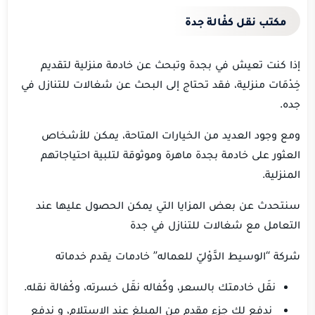
مكتب نقل كفْالة جدة
إذا كنت تعيش في بجدة وتبحث عن خادمة منزلية لتقديم
خِدْمَات منزلية، فقد تحتاج إلى البحث عن شغالات للتنازل في
جده.
ومع وجود العديد من الخيارات المتاحة، يمكن للأشخاص
العثور على خادمة بجدة ماهرة وموثوقة لتلبية احتياجاتهم
المنزلية.
سنتحدث عن بعض المزايا التي يمكن الحصول عليها عند
التعامل مع شغالات للتنازل في جدة
شركة “الوسيط الدَّوْليّ للعماله” خادمات يقدم خدماته
نقَل خادمتك بالسعر، وكًفاله نقَل خسرته، وكْفالة نقله.
ندفع لك جزء مقدم من المبلغ عند الاستلام، و ندفع