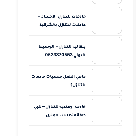
خادمات للتنازل الاحساء –
عاملات للتنازل بالشرقية
بنقاليه للتنازل – الوسيط
الدولي 0533370553
ماهي افضل جنسيات خادمات
للتنازل؟
خادمة اوغندية للتنازل – تلبي
كافة متطلبات المنزل