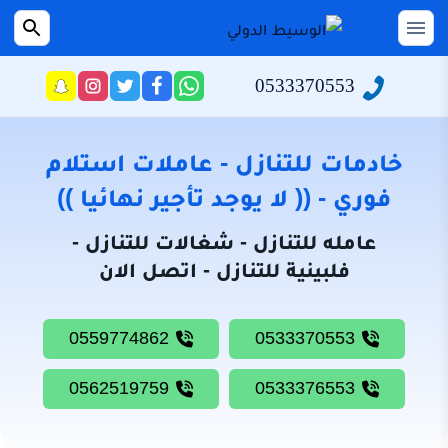
التجاوز
إلى
القائمة
بحث
عن
المحتوى
0533370553
راسلنا
تابعنا
تابعنا
تابعنا
عبر
على
على
على
الرئيسية
الواتساب
تويتر
فيسبوك
انستجرام
سياسة
خادمات للتنازل - عاملات استلام
الخصوصية
فوري - (( لا يوجد تأجير نهائيا ))
من
عامله للتنازل - شغالات للتنازل -
نحن
فلبينية للتنازل - اتصل الان
خادمات
للتنازل
0559774862
0533370553
شغالات
للتنازل
0562519759
0533376553