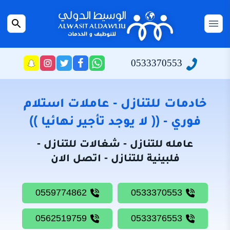
التجاوز
إلى
القائمة
بحث
المحتوى
عن
الرئيسية
0533370553
راسلنا
تابعنا
تابعنا
تابعنا
عبر
على
على
على
سياسة
الواتساب
تويتر
فيسبوك
انستجرام
الخصوصية
خادمات للتنازل - عاملات استلام
من
فوري - (( لا يوجد تأجير نهائيا ))
نحن
عامله للتنازل - شغالات للتنازل -
خادمات
فلبينية للتنازل - اتصل الان
للتنازل
شغالات
0559774862
0533370553
للتنازل
0562519759
0533376553