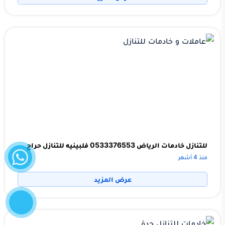
واتساب
للتنازل خادمات الرياض 0533376553 فلبينيه للتنازل حراج
منذ 4 أشهر
عرض المزيد
إتصل
الآن