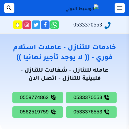
التجاوز
إلى
القائمة
بحث
عن
المحتوى
0533370553
راسلنا
تابعنا
تابعنا
تابعنا
عبر
على
على
على
الرئيسية
الواتساب
تويتر
فيسبوك
انستجرام
سياسة
خادمات للتنازل - عاملات استلام
الخصوصية
فوري - (( لا يوجد تأجير نهائيا ))
من
عامله للتنازل - شغالات للتنازل -
نحن
فلبينية للتنازل - اتصل الان
خادمات
للتنازل
0559774862
0533370553
شغالات
للتنازل
0562519759
0533376553