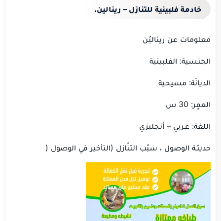
خادمة فلبينية للتنازل
– رينالين
.
معلومات عن ريناليُن
الجنـسية: الفلبينية
الديانَة: مسيحية
العمٍر: 30 س
اللغة: عـربي – أنجليزي
حديثـة الوصول ، سبًب التنًازل (التأخير في الوصول (