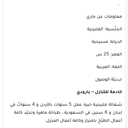
.
معلومات عن ماري
الجنٌسية: الفلبينية
الدياِنة: مسيحية
العمر: 25 س
اللغة: العربية
حـديثة الوصول
خادمة للتنازل
– بارودي
شـغالة فلبينيـة خبرة عمل 5 سنوات بالأردن و 4 سنواتٌ في
لبنان و 6 سنين في السـعودية ، طباخة ماهرة وتجيُد كافة
أعمال الطبٌخ بامتياز وكافة أعمال المنزل.