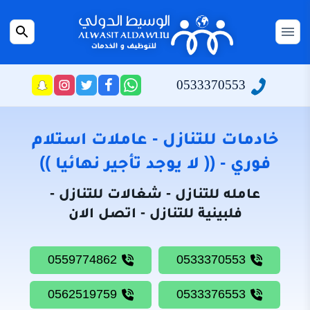
التجاوز
إلى
القائمة
بحث
المحتوى
عن
الرئيسية
0533370553
راسلنا
تابعنا
تابعنا
تابعنا
عبر
على
على
على
سياسة
الواتساب
تويتر
فيسبوك
انستجرام
الخصوصية
خادمات للتنازل - عاملات استلام
من
فوري - (( لا يوجد تأجير نهائيا ))
نحن
عامله للتنازل - شغالات للتنازل -
خادمات
فلبينية للتنازل - اتصل الان
للتنازل
شغالات
0559774862
0533370553
للتنازل
0562519759
0533376553