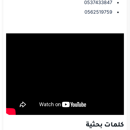
0537433847
0562519759
كلمات بحثية