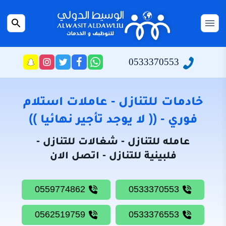
التجاوز
إلى
القائمة
بحث
المحتوى
عن
الرئيسية
0533370553
راسلنا
تابعنا
تابعنا
تابعنا
عبر
على
على
على
سياسة
الواتساب
تويتر
فيسبوك
انستجرام
الخصوصية
خادمات للتنازل - عاملات استلام
من
فوري - (( لا يوجد تأجير نهائيا ))
نحن
عامله للتنازل - شغالات للتنازل -
خادمات
فلبينية للتنازل - اتصل الان
للتنازل
شغالات
0559774862
0533370553
للتنازل
0562519759
0533376553