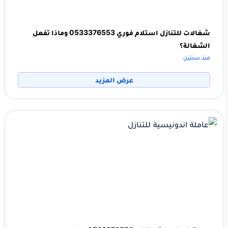
شغالات للتنازل استلام فوري 0533376553 وماذا تفعل
الشغالة؟
منذ سنتين
عرض المزيد