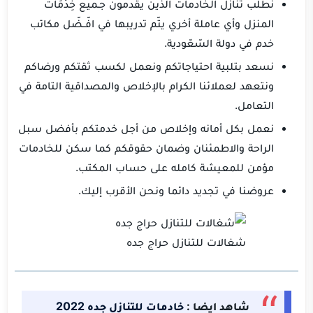
نطلب تنازل الخادمات الذين يقدمون جـميع خِدْمَات
المنزل وأي عاملة أخري يتّم تدريبها في افّــضّل مكاتب
خدم في دولة السّعّودية.
نسعد بتلبية احتياجاتكم ونعمل لكسب ثقتكم ورضاكم
ونتعهد لعملائنا الكرام بالإخلاص والمصداقية التامة في
التعامل.
نعمل بكل أمانه وإخلاص من أجل خدمتكم بأفضل سبل
الراحة والاطمئنان وضمان حقوقكم كما سكن للخادمات
مؤمن للمعيشة كامله على حساب المكتب.
عروضنا في تجديد دائما ونحن الأقرب إليك.
شغالات للتنازل حراج جده
شاهد ايضا :
خادمات للتنازل جده 2022