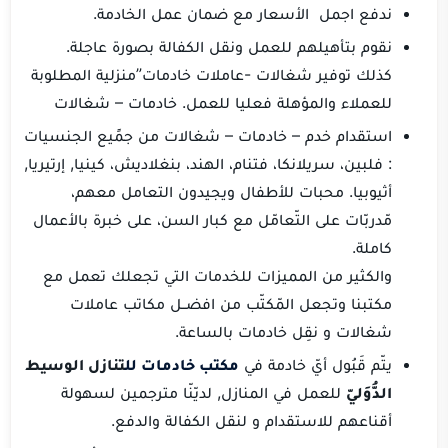
ندفع اجمل الأسعار مع ضمان عمل الخادمة.
نقوم بتأهيلهم للعمل ونقل الكفالة بصورة عاجلة.
كذلك توفير شغالات -عاملات خادمات”منزلية المطلوبة
للعملاء والمؤهلة فعليا للعمل. خادمات – شغالات
استقدام خدم – خادمات – شغالات من جمًيع الجنسيات
: فلبين، سريلانكا، فتنام، الهند، بنغلاديش، كينيا, إرتيريا,
أثيوبيا. محبات للأطفال ويجيدون التعامل معهم،
مّدربّات على التّعامّل مع كبار السن، على خبرة بالأعمال
كاملة.
والكثير من المميزات للخدمات التي تجعلك تعمل مع
مكتبنا وتجعل المّكتّب من افضــل مكاتب عاملات
شغالات و نقِل خادمات بالساعة.
يتّم قَبُول أيّ خادمة في
مكتب خادمات لل
تنازل الوسيط
الدُّوَليّ
للعمل في المنازل, لديّنّا مترجمين لسهولة
أقناعهم للاستقدام و لنقل الكفالة والدفع.