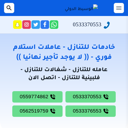
التجاوز
إلى
القائمة
بحث
عن
المحتوى
0533370553
راسلنا
تابعنا
تابعنا
تابعنا
عبر
على
على
على
الرئيسية
الواتساب
تويتر
فيسبوك
انستجرام
سياسة
خادمات للتنازل - عاملات استلام
الخصوصية
فوري - (( لا يوجد تأجير نهائيا ))
من
عامله للتنازل - شغالات للتنازل -
نحن
فلبينية للتنازل - اتصل الان
خادمات
للتنازل
0559774862
0533370553
شغالات
للتنازل
0562519759
0533376553