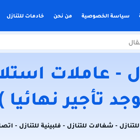
سياسة الخصوصية
من نحن
خادمات للتنازل
 - عاملات استلام
جد تأجير نهائيا )
لتنازل - شغالات للتنازل - فلبينية للتنازل - اتص