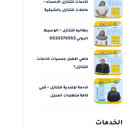
خادمات للتنازل الاحساء –
عاملات للتنازل بالشرقية
بنقاليه للتنازل – الوسيط
الدولي 0533370553
ماهي افضل جنسيات خادمات
للتنازل؟
خادمة اوغندية للتنازل – تلبي
كافة متطلبات المنزل
الخدمات