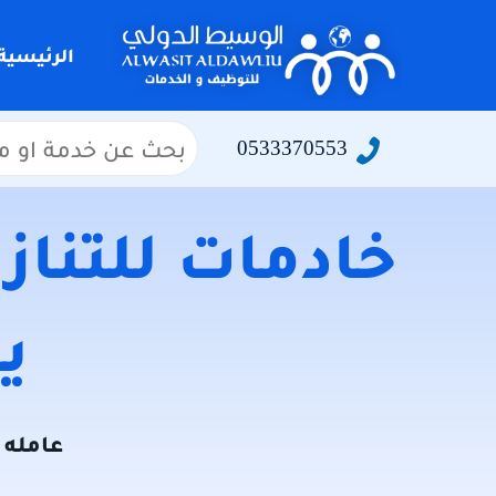
التجاوز
إلى
الرئيسية
المحتوى
البحث
0533370553
عن:
خادمات للتنازل
يو
عامله ل