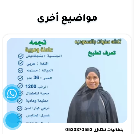
مواضيع أخرى
واتساب
إتصل
الآن
بنغاليات للتنازل 0533370553