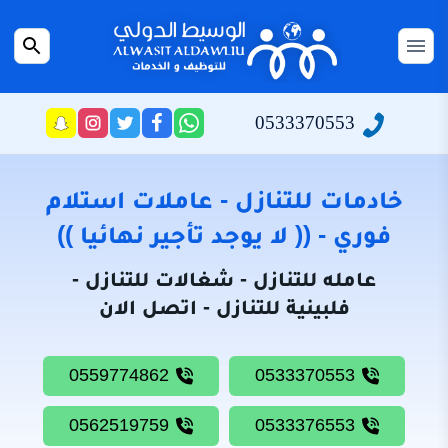
التجاوز
إلى
القائمة
بحث
المحتوى
عن
الرئيسية
0533370553
راسلنا
تابعنا
تابعنا
تابعنا
عبر
على
على
على
سياسة
الواتساب
تويتر
فيسبوك
انستجرام
الخصوصية
خادمات للتنازل - عاملات استلام
من
فوري - (( لا يوجد تأجير نهائيا ))
نحن
عامله للتنازل - شغالات للتنازل -
خادمات
فلبينية للتنازل - اتصل الان
للتنازل
شغالات
0559774862
0533370553
للتنازل
0562519759
0533376553