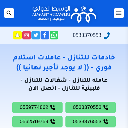
التجاوز
إلى
القائمة
بحث
المحتوى
عن
الرئيسية
0533370553
راسلنا
تابعنا
تابعنا
تابعنا
عبر
على
على
على
سياسة
الواتساب
تويتر
فيسبوك
انستجرام
الخصوصية
خادمات للتنازل - عاملات استلام
من
فوري - (( لا يوجد تأجير نهائيا ))
نحن
عامله للتنازل - شغالات للتنازل -
خادمات
فلبينية للتنازل - اتصل الان
للتنازل
شغالات
0559774862
0533370553
للتنازل
0562519759
0533376553