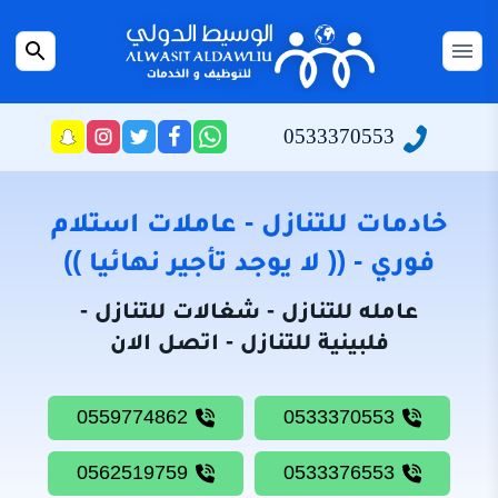
التجاوز
إلى
القائمة
بحث
المحتوى
عن
الرئيسية
0533370553
راسلنا
تابعنا
تابعنا
تابعنا
عبر
على
على
على
سياسة
الواتساب
تويتر
فيسبوك
انستجرام
الخصوصية
خادمات للتنازل - عاملات استلام
من
فوري - (( لا يوجد تأجير نهائيا ))
نحن
عامله للتنازل - شغالات للتنازل -
خادمات
فلبينية للتنازل - اتصل الان
للتنازل
شغالات
0559774862
0533370553
للتنازل
0562519759
0533376553