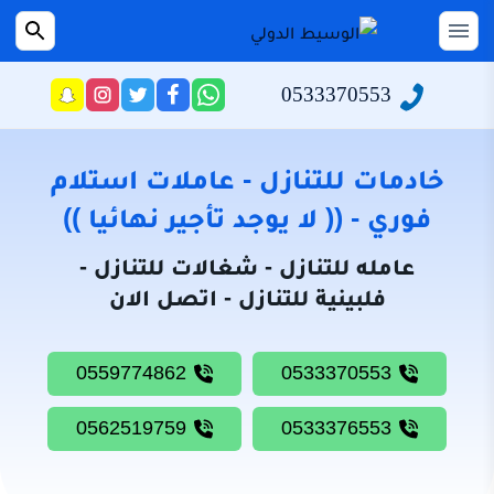
التجاوز
إلى
القائمة
بحث
عن
المحتوى
0533370553
راسلنا
تابعنا
تابعنا
تابعنا
عبر
على
على
على
الرئيسية
الواتساب
تويتر
فيسبوك
انستجرام
سياسة
خادمات للتنازل - عاملات استلام
الخصوصية
فوري - (( لا يوجد تأجير نهائيا ))
من
عامله للتنازل - شغالات للتنازل -
نحن
فلبينية للتنازل - اتصل الان
خادمات
للتنازل
0559774862
0533370553
شغالات
للتنازل
0562519759
0533376553