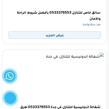
سائق خاص للتنازل 0533376553 بأفضل شروط الراحة
والأمان
منذ سنة واحدة
عرض المزيد
واتساب
إتصل
الآن
شغالة اندونيسية للتنازل في جدة 0533376553 طرق