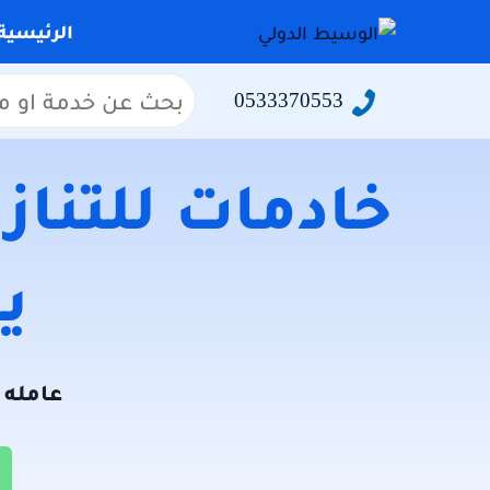
التجاوز
الرئيسية
إلى
المحتوى
البحث
0533370553
عن:
خادمات للتنازل
يو
عامله ل