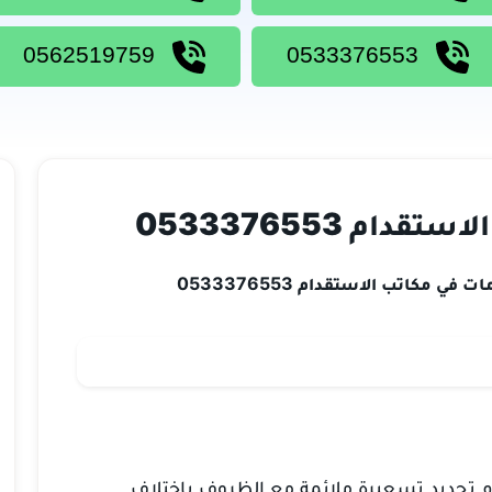
0562519759
0533376553
م 0533376553
في مكاتب الاستقدام 0533376553
 تحديد تسعيرة ملائمة مع الظروف باختلاف