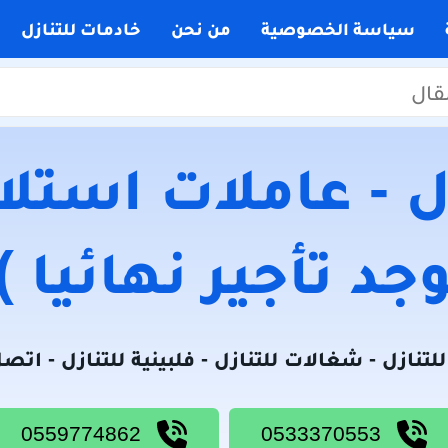
سياسة الخصوصية
من نحن
خادمات للتنازل
 - عاملات استلام
جد تأجير نهائيا )
لتنازل - شغالات للتنازل - فلبينية للتنازل - اتص
0559774862
0533370553