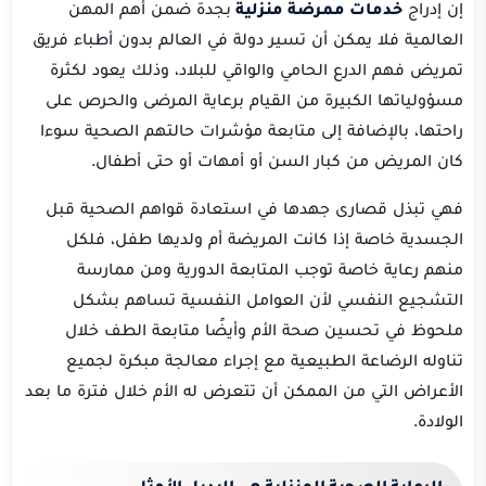
إن إدراج
خدمات ممرضة منزلية
بجدة ضمن أهم المهن
العالمية فلا يمكن أن تسير دولة في العالم بدون أطباء فريق
تمريض فهم الدرع الحامي والواقي للبلاد، وذلك يعود لكثرة
مسؤولياتها الكبيرة من القيام برعاية المرضى والحرص على
راحتها، بالإضافة إلى متابعة مؤشرات حالتهم الصحية سوءا
كان المريض من كبار السن أو أمهات أو حتى أطفال.
فهي تبذل قصارى جهدها في استعادة قواهم الصحية قبل
الجسدية خاصة إذا كانت المريضة أم ولديها طفل، فلكل
منهم رعاية خاصة توجب المتابعة الدورية ومن ممارسة
التشجيع النفسي لأن العوامل النفسية تساهم بشكل
ملحوظ في تحسين صحة الأم وأيضًا متابعة الطف خلال
تناوله الرضاعة الطبيعية مع إجراء معالجة مبكرة لجميع
الأعراض التي من الممكن أن تتعرض له الأم خلال فترة ما بعد
الولادة.
الرعاية الصحية المنزلية هي البديل الأمثل