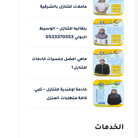
عاملات للتنازل بالشرقية
بنقاليه للتنازل – الوسيط
الدولي 0533370553
ماهي افضل جنسيات خادمات
للتنازل؟
خادمة اوغندية للتنازل – تلبي
كافة متطلبات المنزل
الخدمات