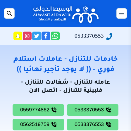
التجاوز
إلى
القائمة
بحث
المحتوى
عن
الرئيسية
0533370553
راسلنا
تابعنا
تابعنا
تابعنا
عبر
على
على
على
سياسة
الواتساب
تويتر
فيسبوك
انستجرام
الخصوصية
خادمات للتنازل - عاملات استلام
من
فوري - (( لا يوجد تأجير نهائيا ))
نحن
عامله للتنازل - شغالات للتنازل -
خادمات
فلبينية للتنازل - اتصل الان
للتنازل
شغالات
0559774862
0533370553
للتنازل
0562519759
0533376553