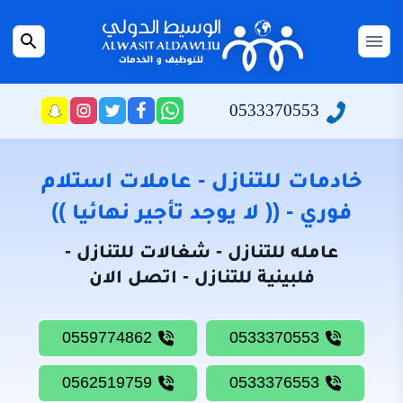
التجاوز
إلى
القائمة
بحث
المحتوى
عن
الرئيسية
0533370553
راسلنا
تابعنا
تابعنا
تابعنا
عبر
على
على
على
سياسة
الواتساب
تويتر
فيسبوك
انستجرام
الخصوصية
خادمات للتنازل - عاملات استلام
من
فوري - (( لا يوجد تأجير نهائيا ))
نحن
عامله للتنازل - شغالات للتنازل -
خادمات
فلبينية للتنازل - اتصل الان
للتنازل
شغالات
0559774862
0533370553
للتنازل
0562519759
0533376553