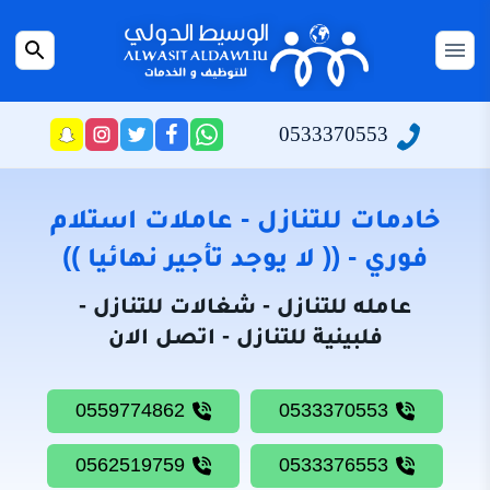
التجاوز
إلى
القائمة
بحث
المحتوى
عن
الرئيسية
0533370553
راسلنا
تابعنا
تابعنا
تابعنا
عبر
على
على
على
سياسة
الواتساب
تويتر
فيسبوك
انستجرام
الخصوصية
خادمات للتنازل - عاملات استلام
من
فوري - (( لا يوجد تأجير نهائيا ))
نحن
عامله للتنازل - شغالات للتنازل -
خادمات
فلبينية للتنازل - اتصل الان
للتنازل
شغالات
0559774862
0533370553
للتنازل
0562519759
0533376553