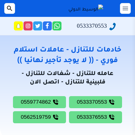
التجاوز
إلى
القائمة
بحث
عن
المحتوى
0533370553
راسلنا
تابعنا
تابعنا
تابعنا
عبر
على
على
على
الرئيسية
الواتساب
تويتر
فيسبوك
انستجرام
سياسة
خادمات للتنازل - عاملات استلام
الخصوصية
فوري - (( لا يوجد تأجير نهائيا ))
من
عامله للتنازل - شغالات للتنازل -
نحن
فلبينية للتنازل - اتصل الان
خادمات
للتنازل
0559774862
0533370553
شغالات
للتنازل
0562519759
0533376553