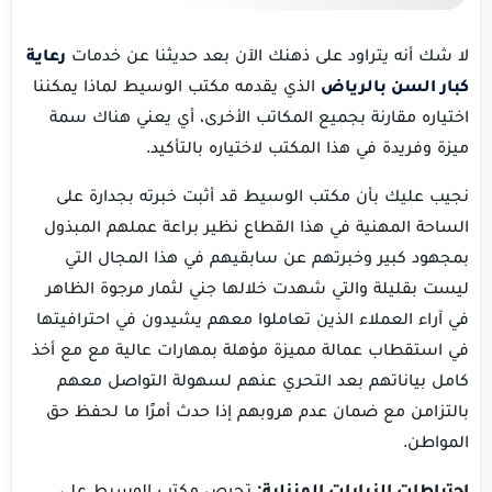
لا شك أنه يتراود على ذهنك الآن بعد حديثنا عن خدمات
رعاية
كبار السن بالرياض
الذي يقدمه مكتب الوسيط لماذا يمكننا
اختياره مقارنة بجميع المكاتب الأخرى، أي يعني هناك سمة
ميزة وفريدة في هذا المكتب لاختياره بالتأكيد.
نجيب عليك بأن مكتب الوسيط قد أثبت خبرته بجدارة على
الساحة المهنية في هذا القطاع نظير براعة عملهم المبذول
بمجهود كبير وخبرتهم عن سابقيهم في هذا المجال التي
ليست بقليلة والتي شهدت خلالها جني لثمار مرجوة الظاهر
في آراء العملاء الذين تعاملوا معهم يشيدون في احترافيتها
في استقطاب عمالة مميزة مؤهلة بمهارات عالية مع مع أخذ
كامل بياناتهم بعد التحري عنهم لسهولة التواصل معهم
بالتزامن مع ضمان عدم هروبهم إذا حدث أمرًا ما لحفظ حق
المواطن.
احتياطات الزيارات المنزلية:
تحرص مكتب الوسيط على