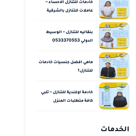
خادمات للتنازل الاحساء –
عاملات للتنازل بالشرقية
بنقاليه للتنازل – الوسيط
الدولي 0533370553
ماهي افضل جنسيات خادمات
للتنازل؟
خادمة اوغندية للتنازل – تلبي
كافة متطلبات المنزل
الخدمات