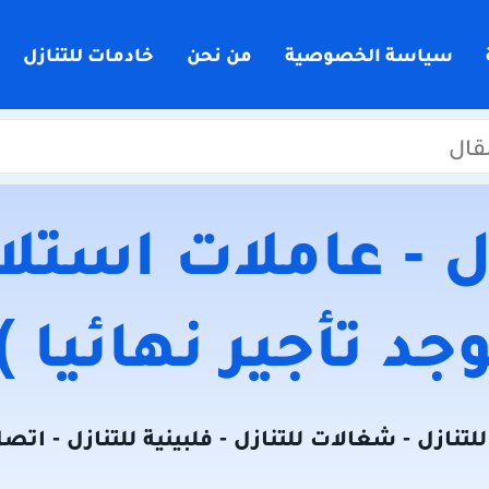
سياسة الخصوصية
من نحن
خادمات للتنازل
 - عاملات استلام
جد تأجير نهائيا )
لتنازل - شغالات للتنازل - فلبينية للتنازل - اتص