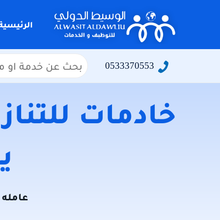
التجاوز
إلى
الرئيسية
المحتوى
البحث
0533370553
عن:
خادمات للتنازل
يو
عامله ل