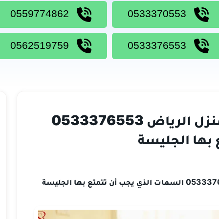
0559774862
0533370553
0562519759
0533376553
مطلوب جليسة مسنين بالمنزل الرياض 0533376553
 بها الجليسة