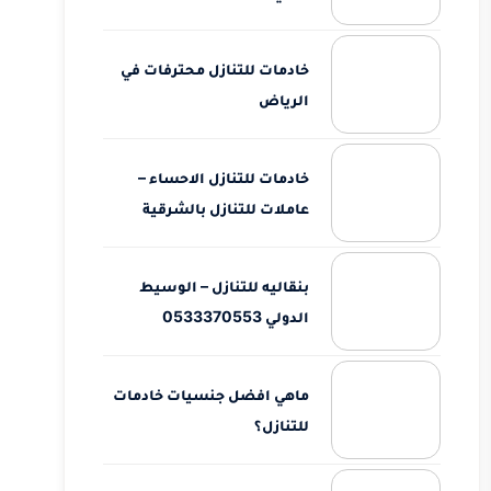
خادمات للتنازل محترفات في
الرياض
خادمات للتنازل الاحساء –
عاملات للتنازل بالشرقية
بنقاليه للتنازل – الوسيط
الدولي 0533370553
ماهي افضل جنسيات خادمات
للتنازل؟