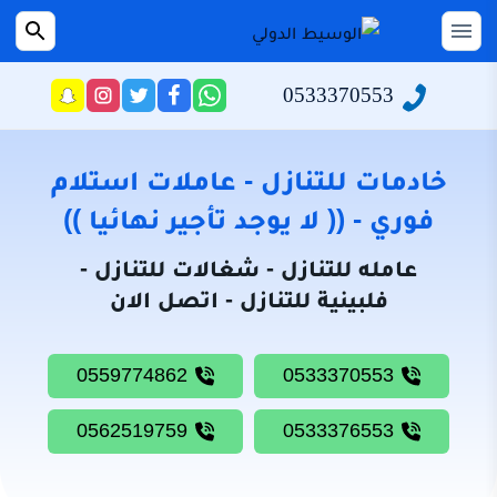
التجاوز
إلى
القائمة
بحث
عن
المحتوى
0533370553
راسلنا
تابعنا
تابعنا
تابعنا
عبر
على
على
على
الرئيسية
الواتساب
تويتر
فيسبوك
انستجرام
سياسة
خادمات للتنازل - عاملات استلام
الخصوصية
فوري - (( لا يوجد تأجير نهائيا ))
من
عامله للتنازل - شغالات للتنازل -
نحن
فلبينية للتنازل - اتصل الان
خادمات
للتنازل
0559774862
0533370553
شغالات
للتنازل
0562519759
0533376553