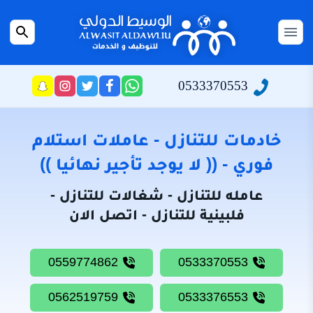
التجاوز
إلى
القائمة
بحث
المحتوى
عن
الرئيسية
0533370553
راسلنا
تابعنا
تابعنا
تابعنا
عبر
على
على
على
سياسة
الواتساب
تويتر
فيسبوك
انستجرام
الخصوصية
خادمات للتنازل - عاملات استلام
من
فوري - (( لا يوجد تأجير نهائيا ))
نحن
عامله للتنازل - شغالات للتنازل -
خادمات
فلبينية للتنازل - اتصل الان
للتنازل
شغالات
0559774862
0533370553
للتنازل
0562519759
0533376553