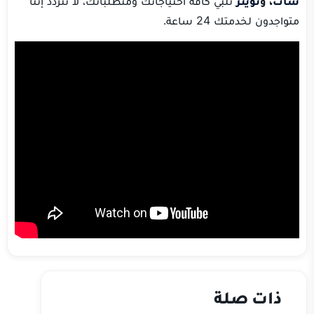
شات
، و
تويتر
نلبي كافة احتياجاتك ومتطلباتك، لا تتردد إننا
متواجدون لخدمتك 24 ساعة.
ذات صلة