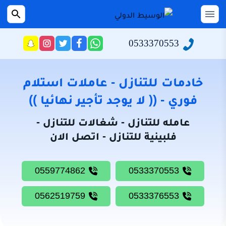
التجاوز
إلى
القائمة
بحث
عن
المحتوى
0533370553
راسلنا
تابعنا
تابعنا
تابعنا
عبر
على
على
على
الرئيسية
الواتساب
تويتر
فيسبوك
انستجرام
سياسة
خادمات للتنازل - عاملات استلام
الخصوصية
فوري - (( لا يوجد تأجير نهائيا ))
من
عامله للتنازل - شغالات للتنازل -
نحن
فلبينية للتنازل - اتصل الان
خادمات
للتنازل
0559774862
0533370553
شغالات
للتنازل
0562519759
0533376553