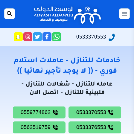
التجاوز
إلى
القائمة
بحث
المحتوى
عن
الرئيسية
0533370553
راسلنا
تابعنا
تابعنا
تابعنا
عبر
على
على
على
سياسة
الواتساب
تويتر
فيسبوك
انستجرام
الخصوصية
خادمات للتنازل - عاملات استلام
من
فوري - (( لا يوجد تأجير نهائيا ))
نحن
عامله للتنازل - شغالات للتنازل -
خادمات
فلبينية للتنازل - اتصل الان
للتنازل
شغالات
0559774862
0533370553
للتنازل
0562519759
0533376553