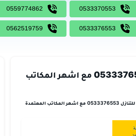
0559774862
0533370553
0562519759
0533376553
خادمات كينيات للتنازل 0533376553 مع اشهر المكاتب
هر المكاتب المعتمدة