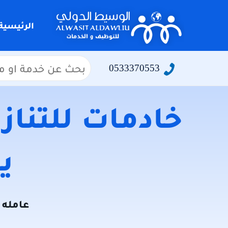
التجاوز
إلى
الرئيسية
المحتوى
البحث
0533370553
عن:
خادمات للتنازل
يو
عامله ل