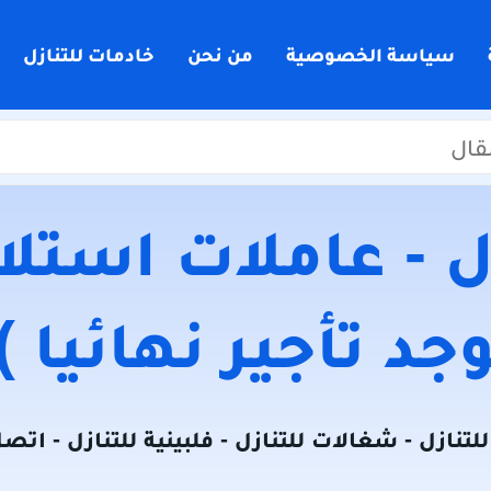
سياسة الخصوصية
من نحن
خادمات للتنازل
 - عاملات استلام
جد تأجير نهائيا )
لتنازل - شغالات للتنازل - فلبينية للتنازل - اتص