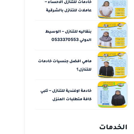
خادمات للتنازل الاحساء –
عاملات للتنازل بالشرقية
بنقاليه للتنازل – الوسيط
الدولي 0533370553
ماهي افضل جنسيات خادمات
للتنازل؟
خادمة اوغندية للتنازل – تلبي
كافة متطلبات المنزل
الخدمات