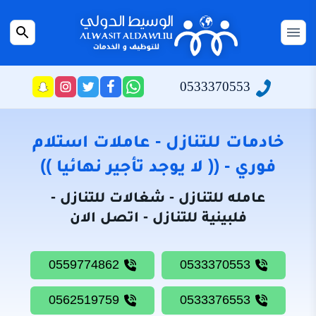
التجاوز
إلى
القائمة
بحث
المحتوى
عن
الرئيسية
0533370553
راسلنا
تابعنا
تابعنا
تابعنا
عبر
على
على
على
سياسة
الواتساب
تويتر
فيسبوك
انستجرام
الخصوصية
خادمات للتنازل - عاملات استلام
من
فوري - (( لا يوجد تأجير نهائيا ))
نحن
عامله للتنازل - شغالات للتنازل -
خادمات
فلبينية للتنازل - اتصل الان
للتنازل
شغالات
0559774862
0533370553
للتنازل
0562519759
0533376553