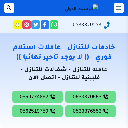
التجاوز
إلى
القائمة
بحث
عن
المحتوى
0533370553
راسلنا
تابعنا
تابعنا
تابعنا
عبر
على
على
على
الرئيسية
الواتساب
تويتر
فيسبوك
انستجرام
سياسة
خادمات للتنازل - عاملات استلام
الخصوصية
فوري - (( لا يوجد تأجير نهائيا ))
من
عامله للتنازل - شغالات للتنازل -
نحن
فلبينية للتنازل - اتصل الان
خادمات
للتنازل
0559774862
0533370553
شغالات
للتنازل
0562519759
0533376553