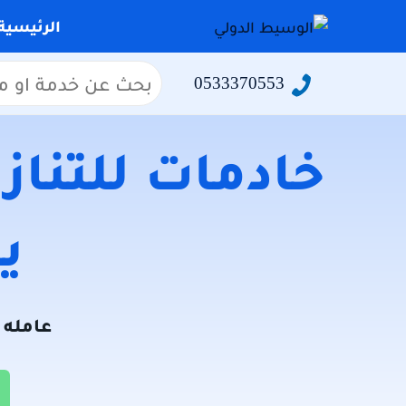
التجاوز
الرئيسية
إلى
المحتوى
البحث
0533370553
عن:
خادمات للتنازل
يو
عامله ل