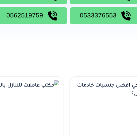
0562519759
0533376553