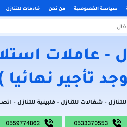
سياسة الخصوصية
من نحن
خادمات للتنازل
 - عاملات استلام
جد تأجير نهائيا )
لتنازل - شغالات للتنازل - فلبينية للتنازل - اتص
0559774862
0533370553