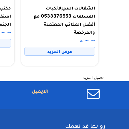
الشغالات السيرلانكيات
المسلمات 0533376553 مع
استقد
أفضل المكاتب المعتمدة
الجنس
والمرخصة
منذ سنت
منذ سنتين
عرض المزيد
تحميل المزيد
الايميل
روابط قد تهمك