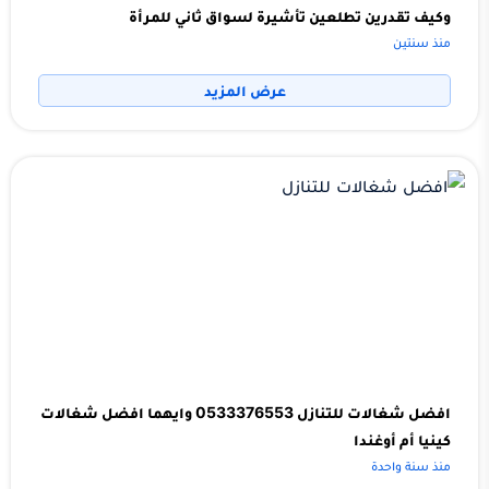
وكيف تقدرين تطلعين تأشيرة لسواق ثاني للمرأة
منذ سنتين
عرض المزيد
افضل شغالات للتنازل 0533376553 وايهما افضل شغالات
كينيا أم أوغندا
منذ سنة واحدة