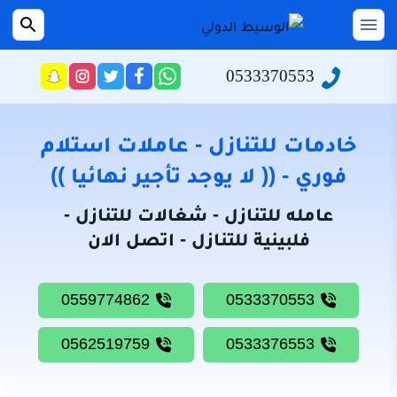
التجاوز
إلى
القائمة
بحث
عن
المحتوى
0533370553
راسلنا
تابعنا
تابعنا
تابعنا
عبر
على
على
على
الرئيسية
الواتساب
تويتر
فيسبوك
انستجرام
سياسة
خادمات للتنازل - عاملات استلام
الخصوصية
فوري - (( لا يوجد تأجير نهائيا ))
من
عامله للتنازل - شغالات للتنازل -
نحن
فلبينية للتنازل - اتصل الان
خادمات
للتنازل
0559774862
0533370553
شغالات
للتنازل
0562519759
0533376553