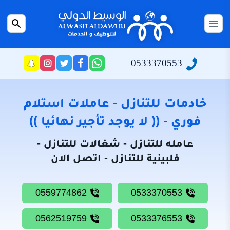
التجاوز
إلى
القائمة
بحث
المحتوى
عن
الرئيسية
0533370553
راسلنا
تابعنا
تابعنا
تابعنا
عبر
على
على
على
سياسة
الواتساب
تويتر
فيسبوك
انستجرام
الخصوصية
خادمات للتنازل - عاملات استلام
من
فوري - (( لا يوجد تأجير نهائيا ))
نحن
عامله للتنازل - شغالات للتنازل -
خادمات
فلبينية للتنازل - اتصل الان
للتنازل
شغالات
0559774862
0533370553
للتنازل
0562519759
0533376553