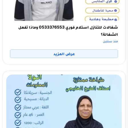
شغالات للتنازل استلام فوري 0533376553 وماذا تفعل
الشغالة؟
منذ سنتين
عرض المزيد