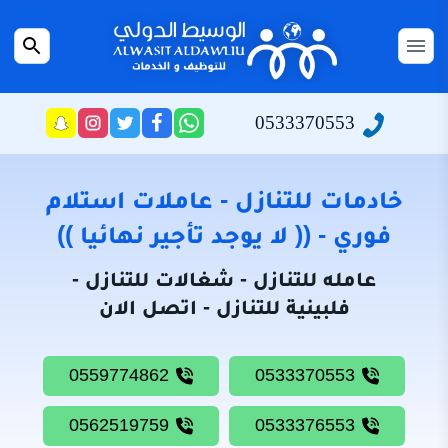
التجاوز
إلى
القائمة
بحث
المحتوى
عن
الرئيسية
0533370553
راسلنا
تابعنا
تابعنا
تابعنا
عبر
على
على
على
سياسة
الواتساب
تويتر
فيسبوك
انستجرام
الخصوصية
خادمات للتنازل - عاملات استلام
من
فوري - (( لا يوجد تأجير نهائيا ))
نحن
عامله للتنازل - شغالات للتنازل -
خادمات
فلبينية للتنازل - اتصل الان
للتنازل
شغالات
0559774862
0533370553
للتنازل
0562519759
0533376553